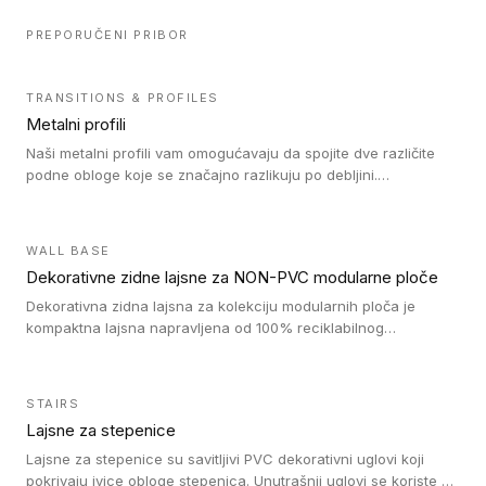
PREPORUČENI PRIBOR
TRANSITIONS & PROFILES
Metalni profili
Naši metalni profili vam omogućavaju da spojite dve različite
podne obloge koje se značajno razlikuju po debljini.
Jednostavni su za ugradnju i ne ometaju kretanje zahvaljujući
velikom nagibu. Mogu da se koriste za ublažavanje razlike u
debljini do 8mm. Naši metalni profili mogu da se koriste u
WALL BASE
oblastima sa velikom cirkulacijom.
Dekorativne zidne lajsne za NON-PVC modularne ploče
Dekorativna zidna lajsna za kolekciju modularnih ploča je
kompaktna lajsna napravljena od 100% reciklabilnog
polistirena, sa najmanje 30% recikliranog materijala.
STAIRS
Lajsne za stepenice
Lajsne za stepenice su savitljivi PVC dekorativni uglovi koji
pokrivaju ivice obloge stepenica. Unutrašnji uglovi se koriste za