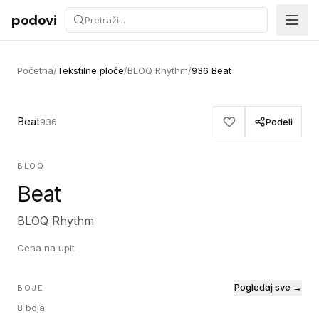
Preskoči na sadržaj
podovi
Početna
/
Tekstilne ploče
/
BLOQ Rhythm
/
936 Beat
Beat
936
Podeli
BLOQ
Beat
BLOQ Rhythm
Cena na upit
Pogledaj sve →
BOJE
8
boja