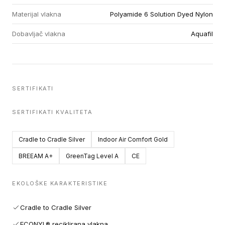
Materijal vlakna
Polyamide 6 Solution Dyed Nylon
Dobavljač vlakna
Aquafil
SERTIFIKATI
SERTIFIKATI KVALITETA
Cradle to Cradle Silver
Indoor Air Comfort Gold
BREEAM A+
GreenTag Level A
CE
EKOLOŠKE KARAKTERISTIKE
Cradle to Cradle Silver
ECONYL® reciklirana vlakna