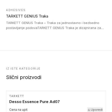
što su na primer stepenice. Ove taktilne trake mogu biti
postavljene na homogenim i heterogenim podovima, LVT
ADHESIVES
lepljenim ili linoleumskim podovima, u skladu sa zahtevima za
TARKETT GENIUS Traka
pristup i bezbednost osoba sa invaliditetom i sa NF P 98 351
Pristupačnost. Dostupne su u 3 formata: gumene ploče koje se
TARKETT GENIUS Traka – Traka za jednostavno i bezbedno
lepe, poliuertanske samolepljive u kvadratnom i pravougaonom
postavljanje podovaTARKETT GENIUS Traka je dizajnirana za
formatu.
upotrebu kod podovima iz Excellence Genius loose-lay
kolekcije.
IZ ISTE KATEGORIJE
Slični proizvodi
TARKETT
Desso Essence Pure Ad07
Cena na upit
Uporedi