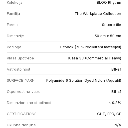
Kolekcija
BLOQ Rhythm
Familija
The Workplace Collection
Format
Square tile
Dimenzije
50 cm x 50 cm
Podloga
Bitback (70% reciklirani materijali)
Klasa upotrebe
Klasa 33 (Commercial Heavy)
Vatrostojnost
Bfl-s1
SURFACE_YARN
Polyamide 6 Solution Dyed Nylon (Aquafil)
Otpornost na vatru
Bfl-s1
Dimenzionalna stabilnost
≤ 0.2%
CERTIFICATIONS
GUT, EPD, CE
Ukupna debljina
N/A