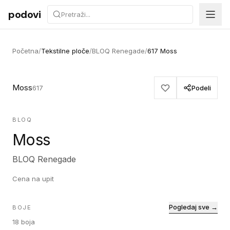
Preskoči na sadržaj
podovi
Početna
/
Tekstilne ploče
/
BLOQ Renegade
/
617 Moss
Moss
617
Podeli
BLOQ
Moss
BLOQ Renegade
Cena na upit
Pogledaj sve →
BOJE
18
boja