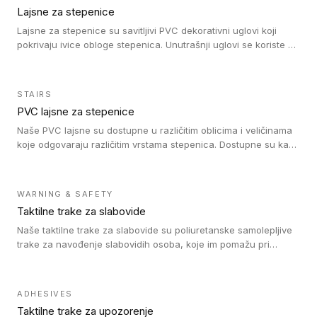
Lajsne za stepenice
Lajsne za stepenice su savitljivi PVC dekorativni uglovi koji
pokrivaju ivice obloge stepenica. Unutrašnji uglovi se koriste za
zaštitu donjeg dela zida duže stepeništa. Spoljašnji uglovi se
koriste da se zaštite i sakriju ivice obloge stepenica. Ovi uglovi
stepenica su osmišljeni tako da formiraju glatku i atraktivnu
STAIRS
ivicu. Kompatibilni su sa heterogenim i homogenim vinilnim
PVC lajsne za stepenice
podovima i Tarkett Tapiflex oblogama za stepenice.
Naše PVC lajsne su dostupne u različitim oblicima i veličinama
koje odgovaraju različitim vrstama stepenica. Dostupne su kao
PVC oble ili blago zaobljene sa poluprečnikom savijanja od 8R.
Jednostavne su za ugradnu zahvaljujući savitljivoj strukturi i
kompatibilne sa heterogenim i homogenim vinilnim podovima u
WARNING & SAFETY
rolnama. Naše PVC lajsne su dostupne i u varijanti sa ravnim
Taktilne trake za slabovide
uglom, sa poluprečnikom savijanja od 2R za stepenice više od
16 cm. Poste i verzije od aluminijuma za oblasti pod visokim
Naše taktilne trake za slabovide su poliuretanske samolepljive
opterećenjem. Postavljaju se na postojeći pod. Veoma su
trake za navođenje slabovidih osoba, koje im pomažu pri
dekorativne i pružaju elegantan vizuelni izgled.
kretanju u prostoru. Ravne trake omogućavaju slabovidim
osobama da prate putanju pomoću belog štapa. Ove taktilne
trake su kompatibilne sa homogenim i heterogenim vinilnim
ADHESIVES
podovima, LVT lepljenim pločicama i linoleumom.
Taktilne trake za upozorenje