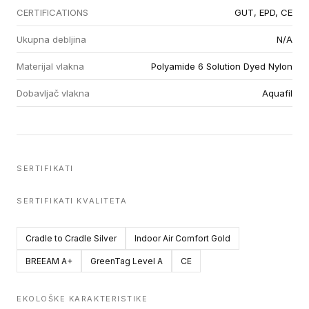
CERTIFICATIONS
GUT, EPD, CE
Ukupna debljina
N/A
Materijal vlakna
Polyamide 6 Solution Dyed Nylon
Dobavljač vlakna
Aquafil
SERTIFIKATI
SERTIFIKATI KVALITETA
Cradle to Cradle Silver
Indoor Air Comfort Gold
BREEAM A+
GreenTag Level A
CE
EKOLOŠKE KARAKTERISTIKE