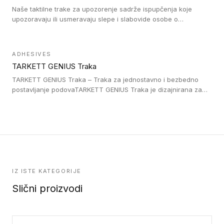
Naše taktilne trake za upozorenje sadrže ispupčenja koje
upozoravaju ili usmeravaju slepe i slabovide osobe o
postojanju prepreke ili oblasti u kojoj je kretanje otežano, kao
što su na primer stepenice. Ove taktilne trake mogu biti
postavljene na homogenim i heterogenim podovima, LVT
ADHESIVES
lepljenim ili linoleumskim podovima, u skladu sa zahtevima za
TARKETT GENIUS Traka
pristup i bezbednost osoba sa invaliditetom i sa NF P 98 351
Pristupačnost. Dostupne su u 3 formata: gumene ploče koje se
TARKETT GENIUS Traka – Traka za jednostavno i bezbedno
lepe, poliuertanske samolepljive u kvadratnom i pravougaonom
postavljanje podovaTARKETT GENIUS Traka je dizajnirana za
formatu.
upotrebu kod podovima iz Excellence Genius loose-lay
kolekcije.
IZ ISTE KATEGORIJE
Slični proizvodi