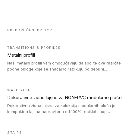
PREPORUČENI PRIBOR
TRANSITIONS & PROFILES
Metalni profili
Naši metalni profili vam omogućavaju da spojite dve različite
podne obloge koje se značajno razlikuju po debljini.
Jednostavni su za ugradnju i ne ometaju kretanje zahvaljujući
velikom nagibu. Mogu da se koriste za ublažavanje razlike u
debljini do 8mm. Naši metalni profili mogu da se koriste u
WALL BASE
oblastima sa velikom cirkulacijom.
Dekorativne zidne lajsne za NON-PVC modularne ploče
Dekorativna zidna lajsna za kolekciju modularnih ploča je
kompaktna lajsna napravljena od 100% reciklabilnog
polistirena, sa najmanje 30% recikliranog materijala.
STAIRS