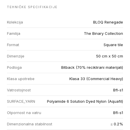
TEHNIČKE SPECIFIKACIJE
Kolekcija
BLOQ Renegade
Familija
The Binary Collection
Format
Square tile
Dimenzije
50 cm x 50 cm
Podloga
Bitback (70% reciklirani materijali)
Klasa upotrebe
Klasa 33 (Commercial Heavy)
Vatrostojnost
Bfl-s1
SURFACE_YARN
Polyamide 6 Solution Dyed Nylon (Aquafil)
Otpornost na vatru
Bfl-s1
Dimenzionalna stabilnost
≤ 0.2%