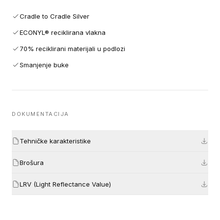
Cradle to Cradle Silver
ECONYL® reciklirana vlakna
70% reciklirani materijali u podlozi
Smanjenje buke
DOKUMENTACIJA
Tehničke karakteristike
Brošura
LRV (Light Reflectance Value)