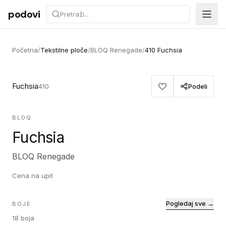
Preskoči na sadržaj
podovi
Početna
/
Tekstilne ploče
/
BLOQ Renegade
/
410 Fuchsia
Fuchsia
410
Podeli
BLOQ
Fuchsia
BLOQ Renegade
Cena na upit
Pogledaj sve →
BOJE
18
boja