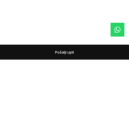
Pošalji upit
podovi
Pažljivo biramo podne obloge i prateći asortiman za
domove, lokale i projekte. Pomažemo vam da uporedite
materijale, nijanse i tehnička rešenja, kako bi izbor poda bio