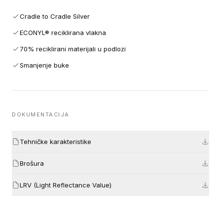
Cradle to Cradle Silver
ECONYL® reciklirana vlakna
70% reciklirani materijali u podlozi
Smanjenje buke
DOKUMENTACIJA
Tehničke karakteristike
Brošura
LRV (Light Reflectance Value)