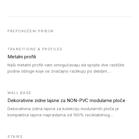
PREPORUČENI PRIBOR
TRANSITIONS & PROFILES
Metalni profili
Naši metalni profili vam omogućavaju da spojite dve različite
podne obloge koje se značajno razlikuju po debljini.
Jednostavni su za ugradnju i ne ometaju kretanje zahvaljujući
velikom nagibu. Mogu da se koriste za ublažavanje razlike u
debljini do 8mm. Naši metalni profili mogu da se koriste u
WALL BASE
oblastima sa velikom cirkulacijom.
Dekorativne zidne lajsne za NON-PVC modularne ploče
Dekorativna zidna lajsna za kolekciju modularnih ploča je
kompaktna lajsna napravljena od 100% reciklabilnog
polistirena, sa najmanje 30% recikliranog materijala.
STAIRS