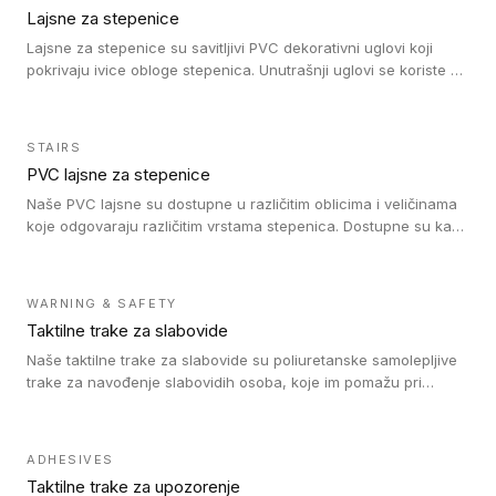
Lajsne za stepenice
Lajsne za stepenice su savitljivi PVC dekorativni uglovi koji
pokrivaju ivice obloge stepenica. Unutrašnji uglovi se koriste za
zaštitu donjeg dela zida duže stepeništa. Spoljašnji uglovi se
koriste da se zaštite i sakriju ivice obloge stepenica. Ovi uglovi
stepenica su osmišljeni tako da formiraju glatku i atraktivnu
STAIRS
ivicu. Kompatibilni su sa heterogenim i homogenim vinilnim
PVC lajsne za stepenice
podovima i Tarkett Tapiflex oblogama za stepenice.
Naše PVC lajsne su dostupne u različitim oblicima i veličinama
koje odgovaraju različitim vrstama stepenica. Dostupne su kao
PVC oble ili blago zaobljene sa poluprečnikom savijanja od 8R.
Jednostavne su za ugradnu zahvaljujući savitljivoj strukturi i
kompatibilne sa heterogenim i homogenim vinilnim podovima u
WARNING & SAFETY
rolnama. Naše PVC lajsne su dostupne i u varijanti sa ravnim
Taktilne trake za slabovide
uglom, sa poluprečnikom savijanja od 2R za stepenice više od
16 cm. Poste i verzije od aluminijuma za oblasti pod visokim
Naše taktilne trake za slabovide su poliuretanske samolepljive
opterećenjem. Postavljaju se na postojeći pod. Veoma su
trake za navođenje slabovidih osoba, koje im pomažu pri
dekorativne i pružaju elegantan vizuelni izgled.
kretanju u prostoru. Ravne trake omogućavaju slabovidim
osobama da prate putanju pomoću belog štapa. Ove taktilne
trake su kompatibilne sa homogenim i heterogenim vinilnim
ADHESIVES
podovima, LVT lepljenim pločicama i linoleumom.
Taktilne trake za upozorenje