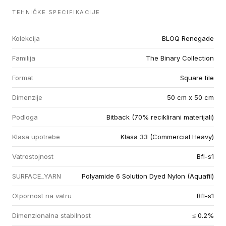
TEHNIČKE SPECIFIKACIJE
Kolekcija
BLOQ Renegade
Familija
The Binary Collection
Format
Square tile
Dimenzije
50 cm x 50 cm
Podloga
Bitback (70% reciklirani materijali)
Klasa upotrebe
Klasa 33 (Commercial Heavy)
Vatrostojnost
Bfl-s1
SURFACE_YARN
Polyamide 6 Solution Dyed Nylon (Aquafil)
Otpornost na vatru
Bfl-s1
Dimenzionalna stabilnost
≤ 0.2%