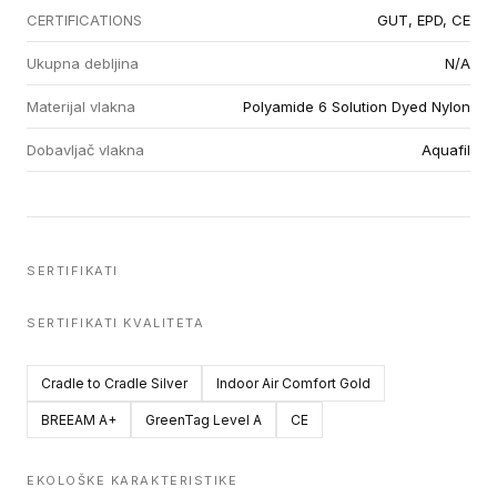
CERTIFICATIONS
GUT, EPD, CE
Ukupna debljina
N/A
Materijal vlakna
Polyamide 6 Solution Dyed Nylon
Dobavljač vlakna
Aquafil
SERTIFIKATI
SERTIFIKATI KVALITETA
Cradle to Cradle Silver
Indoor Air Comfort Gold
BREEAM A+
GreenTag Level A
CE
EKOLOŠKE KARAKTERISTIKE