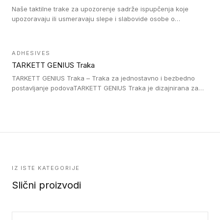
Naše taktilne trake za upozorenje sadrže ispupčenja koje
upozoravaju ili usmeravaju slepe i slabovide osobe o
postojanju prepreke ili oblasti u kojoj je kretanje otežano, kao
što su na primer stepenice. Ove taktilne trake mogu biti
postavljene na homogenim i heterogenim podovima, LVT
ADHESIVES
lepljenim ili linoleumskim podovima, u skladu sa zahtevima za
TARKETT GENIUS Traka
pristup i bezbednost osoba sa invaliditetom i sa NF P 98 351
Pristupačnost. Dostupne su u 3 formata: gumene ploče koje se
TARKETT GENIUS Traka – Traka za jednostavno i bezbedno
lepe, poliuertanske samolepljive u kvadratnom i pravougaonom
postavljanje podovaTARKETT GENIUS Traka je dizajnirana za
formatu.
upotrebu kod podovima iz Excellence Genius loose-lay
kolekcije.
IZ ISTE KATEGORIJE
Slični proizvodi