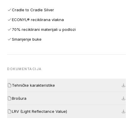
Cradle to Cradle Silver
ECONYL® reciklirana vlakna
70% reciklirani materijali u podlozi
Smanjenje buke
DOKUMENTACIJA
Tehničke karakteristike
Brošura
LRV (Light Reflectance Value)