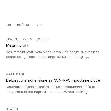
PREPORUČENI PRIBOR
TRANSITIONS & PROFILES
Metalni profili
Naši metalni profili vam omogućavaju da spojite dve različite
podne obloge koje se značajno razlikuju po debljini.
Jednostavni su za ugradnju i ne ometaju kretanje zahvaljujući
velikom nagibu. Mogu da se koriste za ublažavanje razlike u
debljini do 8mm. Naši metalni profili mogu da se koriste u
WALL BASE
oblastima sa velikom cirkulacijom.
Dekorativne zidne lajsne za NON-PVC modularne ploče
Dekorativna zidna lajsna za kolekciju modularnih ploča je
kompaktna lajsna napravljena od 100% reciklabilnog
polistirena, sa najmanje 30% recikliranog materijala.
STAIRS