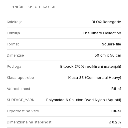
TEHNIČKE SPECIFIKACIJE
Kolekcija
BLOQ Renegade
Familija
The Binary Collection
Format
Square tile
Dimenzije
50 cm x 50 cm
Podloga
Bitback (70% reciklirani materijali)
Klasa upotrebe
Klasa 33 (Commercial Heavy)
Vatrostojnost
Bfl-s1
SURFACE_YARN
Polyamide 6 Solution Dyed Nylon (Aquafil)
Otpornost na vatru
Bfl-s1
Dimenzionalna stabilnost
≤ 0.2%