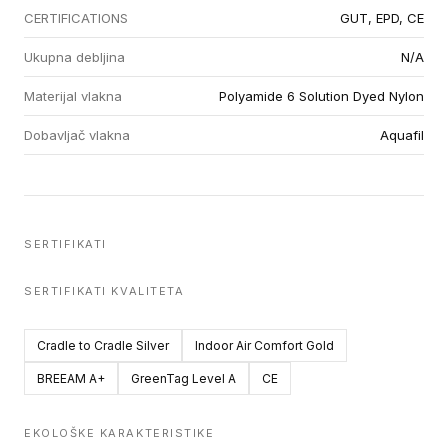
CERTIFICATIONS
GUT, EPD, CE
Ukupna debljina
N/A
Materijal vlakna
Polyamide 6 Solution Dyed Nylon
Dobavljač vlakna
Aquafil
SERTIFIKATI
SERTIFIKATI KVALITETA
Cradle to Cradle Silver
Indoor Air Comfort Gold
BREEAM A+
GreenTag Level A
CE
EKOLOŠKE KARAKTERISTIKE