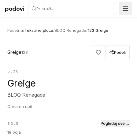
Preskoči na sadržaj
podovi
Početna
/
Tekstilne ploče
/
BLOQ Renegade
/
123 Greige
Greige
123
Podeli
BLOQ
Greige
BLOQ Renegade
Cena na upit
Pogledaj sve →
BOJE
18
boja