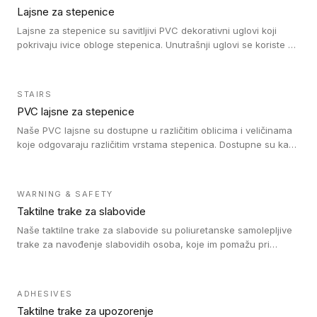
Lajsne za stepenice
Lajsne za stepenice su savitljivi PVC dekorativni uglovi koji
pokrivaju ivice obloge stepenica. Unutrašnji uglovi se koriste za
zaštitu donjeg dela zida duže stepeništa. Spoljašnji uglovi se
koriste da se zaštite i sakriju ivice obloge stepenica. Ovi uglovi
stepenica su osmišljeni tako da formiraju glatku i atraktivnu
STAIRS
ivicu. Kompatibilni su sa heterogenim i homogenim vinilnim
PVC lajsne za stepenice
podovima i Tarkett Tapiflex oblogama za stepenice.
Naše PVC lajsne su dostupne u različitim oblicima i veličinama
koje odgovaraju različitim vrstama stepenica. Dostupne su kao
PVC oble ili blago zaobljene sa poluprečnikom savijanja od 8R.
Jednostavne su za ugradnu zahvaljujući savitljivoj strukturi i
kompatibilne sa heterogenim i homogenim vinilnim podovima u
WARNING & SAFETY
rolnama. Naše PVC lajsne su dostupne i u varijanti sa ravnim
Taktilne trake za slabovide
uglom, sa poluprečnikom savijanja od 2R za stepenice više od
16 cm. Poste i verzije od aluminijuma za oblasti pod visokim
Naše taktilne trake za slabovide su poliuretanske samolepljive
opterećenjem. Postavljaju se na postojeći pod. Veoma su
trake za navođenje slabovidih osoba, koje im pomažu pri
dekorativne i pružaju elegantan vizuelni izgled.
kretanju u prostoru. Ravne trake omogućavaju slabovidim
osobama da prate putanju pomoću belog štapa. Ove taktilne
trake su kompatibilne sa homogenim i heterogenim vinilnim
ADHESIVES
podovima, LVT lepljenim pločicama i linoleumom.
Taktilne trake za upozorenje