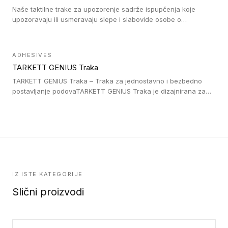
Naše taktilne trake za upozorenje sadrže ispupčenja koje
upozoravaju ili usmeravaju slepe i slabovide osobe o
postojanju prepreke ili oblasti u kojoj je kretanje otežano, kao
što su na primer stepenice. Ove taktilne trake mogu biti
postavljene na homogenim i heterogenim podovima, LVT
ADHESIVES
lepljenim ili linoleumskim podovima, u skladu sa zahtevima za
TARKETT GENIUS Traka
pristup i bezbednost osoba sa invaliditetom i sa NF P 98 351
Pristupačnost. Dostupne su u 3 formata: gumene ploče koje se
TARKETT GENIUS Traka – Traka za jednostavno i bezbedno
lepe, poliuertanske samolepljive u kvadratnom i pravougaonom
postavljanje podovaTARKETT GENIUS Traka je dizajnirana za
formatu.
upotrebu kod podovima iz Excellence Genius loose-lay
kolekcije.
IZ ISTE KATEGORIJE
Slični proizvodi