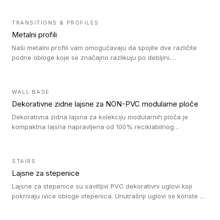
TRANSITIONS & PROFILES
Metalni profili
Naši metalni profili vam omogućavaju da spojite dve različite
podne obloge koje se značajno razlikuju po debljini.
Jednostavni su za ugradnju i ne ometaju kretanje zahvaljujući
velikom nagibu. Mogu da se koriste za ublažavanje razlike u
debljini do 8mm. Naši metalni profili mogu da se koriste u
WALL BASE
oblastima sa velikom cirkulacijom.
Dekorativne zidne lajsne za NON-PVC modularne ploče
Dekorativna zidna lajsna za kolekciju modularnih ploča je
kompaktna lajsna napravljena od 100% reciklabilnog
polistirena, sa najmanje 30% recikliranog materijala.
STAIRS
Lajsne za stepenice
Lajsne za stepenice su savitljivi PVC dekorativni uglovi koji
pokrivaju ivice obloge stepenica. Unutrašnji uglovi se koriste za
zaštitu donjeg dela zida duže stepeništa. Spoljašnji uglovi se
koriste da se zaštite i sakriju ivice obloge stepenica. Ovi uglovi