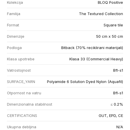
Kolekcija
BLOQ Positive
Familija
The Textured Collection
Format
Square tile
Dimenzije
50 cm x 50 cm
Podloga
Bitback (70% reciklirani materijali)
Klasa upotrebe
Klasa 33 (Commercial Heavy)
Vatrostojnost
Bfl-s1
SURFACE_YARN
Polyamide 6 Solution Dyed Nylon (Aquafil)
Otpornost na vatru
Bfl-s1
Dimenzionalna stabilnost
≤ 0.2%
CERTIFICATIONS
GUT, EPD, CE
Ukupna debljina
N/A