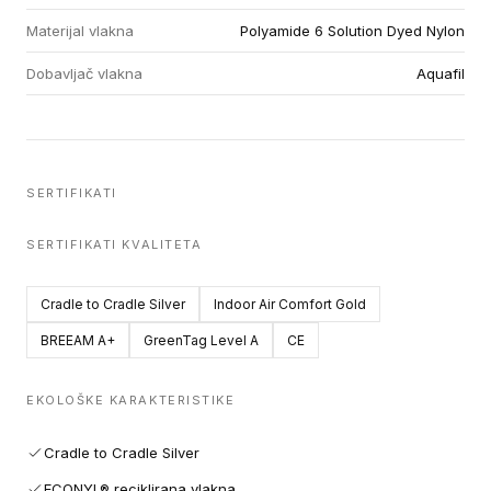
Materijal vlakna
Polyamide 6 Solution Dyed Nylon
Dobavljač vlakna
Aquafil
SERTIFIKATI
SERTIFIKATI KVALITETA
Cradle to Cradle Silver
Indoor Air Comfort Gold
BREEAM A+
GreenTag Level A
CE
EKOLOŠKE KARAKTERISTIKE
Cradle to Cradle Silver
ECONYL® reciklirana vlakna