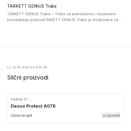
lepljenim ili linoleumskim podovima, u skladu sa zahtevima za
TARKETT GENIUS Traka
pristup i bezbednost osoba sa invaliditetom i sa NF P 98 351
Pristupačnost. Dostupne su u 3 formata: gumene ploče koje se
TARKETT GENIUS Traka – Traka za jednostavno i bezbedno
lepe, poliuertanske samolepljive u kvadratnom i pravougaonom
postavljanje podovaTARKETT GENIUS Traka je dizajnirana za
formatu.
upotrebu kod podovima iz Excellence Genius loose-lay
kolekcije.
IZ ISTE KATEGORIJE
Slični proizvodi
TARKETT
Desso Protect A076
Cena na upit
Uporedi