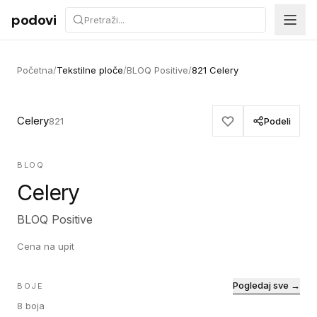
Preskoči na sadržaj
podovi
Početna
/
Tekstilne ploče
/
BLOQ Positive
/
821 Celery
Celery
821
Podeli
BLOQ
Celery
BLOQ Positive
Cena na upit
Pogledaj sve →
BOJE
8
boja