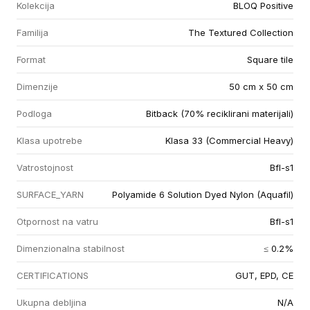
Kolekcija
BLOQ Positive
Familija
The Textured Collection
Format
Square tile
Dimenzije
50 cm x 50 cm
Podloga
Bitback (70% reciklirani materijali)
Klasa upotrebe
Klasa 33 (Commercial Heavy)
Vatrostojnost
Bfl-s1
SURFACE_YARN
Polyamide 6 Solution Dyed Nylon (Aquafil)
Otpornost na vatru
Bfl-s1
Dimenzionalna stabilnost
≤ 0.2%
CERTIFICATIONS
GUT, EPD, CE
Ukupna debljina
N/A