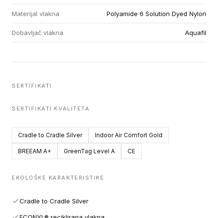
Materijal vlakna
Polyamide 6 Solution Dyed Nylon
Dobavljač vlakna
Aquafil
SERTIFIKATI
SERTIFIKATI KVALITETA
Cradle to Cradle Silver
Indoor Air Comfort Gold
BREEAM A+
GreenTag Level A
CE
EKOLOŠKE KARAKTERISTIKE
Cradle to Cradle Silver
ECONYL® reciklirana vlakna