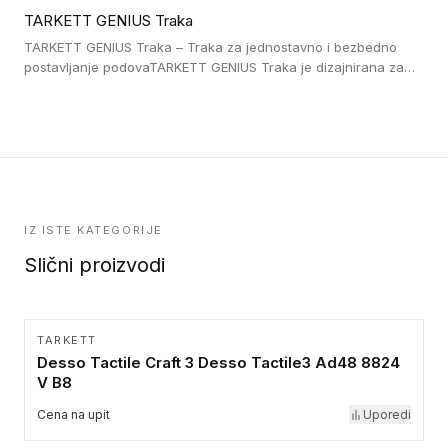
lepljenim ili linoleumskim podovima, u skladu sa zahtevima za
TARKETT GENIUS Traka
pristup i bezbednost osoba sa invaliditetom i sa NF P 98 351
Pristupačnost. Dostupne su u 3 formata: gumene ploče koje se
TARKETT GENIUS Traka – Traka za jednostavno i bezbedno
lepe, poliuertanske samolepljive u kvadratnom i pravougaonom
postavljanje podovaTARKETT GENIUS Traka je dizajnirana za
formatu.
upotrebu kod podovima iz Excellence Genius loose-lay
kolekcije.
IZ ISTE KATEGORIJE
Slični proizvodi
TARKETT
Desso Tactile Craft 3 Desso Tactile3 Ad48 8824
V B8
Cena na upit
Uporedi