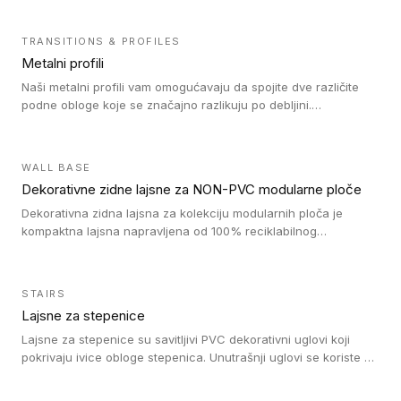
TRANSITIONS & PROFILES
Metalni profili
Naši metalni profili vam omogućavaju da spojite dve različite
podne obloge koje se značajno razlikuju po debljini.
Jednostavni su za ugradnju i ne ometaju kretanje zahvaljujući
velikom nagibu. Mogu da se koriste za ublažavanje razlike u
debljini do 8mm. Naši metalni profili mogu da se koriste u
WALL BASE
oblastima sa velikom cirkulacijom.
Dekorativne zidne lajsne za NON-PVC modularne ploče
Dekorativna zidna lajsna za kolekciju modularnih ploča je
kompaktna lajsna napravljena od 100% reciklabilnog
polistirena, sa najmanje 30% recikliranog materijala.
STAIRS
Lajsne za stepenice
Lajsne za stepenice su savitljivi PVC dekorativni uglovi koji
pokrivaju ivice obloge stepenica. Unutrašnji uglovi se koriste za
zaštitu donjeg dela zida duže stepeništa. Spoljašnji uglovi se
koriste da se zaštite i sakriju ivice obloge stepenica. Ovi uglovi