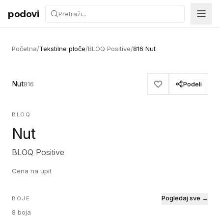
Preskoči na sadržaj
podovi
Početna
/
Tekstilne ploče
/
BLOQ Positive
/
816 Nut
Nut
816
Podeli
BLOQ
Nut
BLOQ Positive
Cena na upit
Pogledaj sve →
BOJE
8
boja