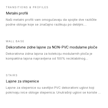
TRANSITIONS & PROFILES
Metalni profili
Naši metalni profili vam omogućavaju da spojite dve različite
podne obloge koje se značajno razlikuju po debljini.
Jednostavni su za ugradnju i ne ometaju kretanje zahvaljujući
velikom nagibu. Mogu da se koriste za ublažavanje razlike u
debljini do 8mm. Naši metalni profili mogu da se koriste u
WALL BASE
oblastima sa velikom cirkulacijom.
Dekorativne zidne lajsne za NON-PVC modularne ploče
Dekorativna zidna lajsna za kolekciju modularnih ploča je
kompaktna lajsna napravljena od 100% reciklabilnog
polistirena, sa najmanje 30% recikliranog materijala.
STAIRS
Lajsne za stepenice
Lajsne za stepenice su savitljivi PVC dekorativni uglovi koji
pokrivaju ivice obloge stepenica. Unutrašnji uglovi se koriste za
zaštitu donjeg dela zida duže stepeništa. Spoljašnji uglovi se
koriste da se zaštite i sakriju ivice obloge stepenica. Ovi uglovi
stepenica su osmišljeni tako da formiraju glatku i atraktivnu