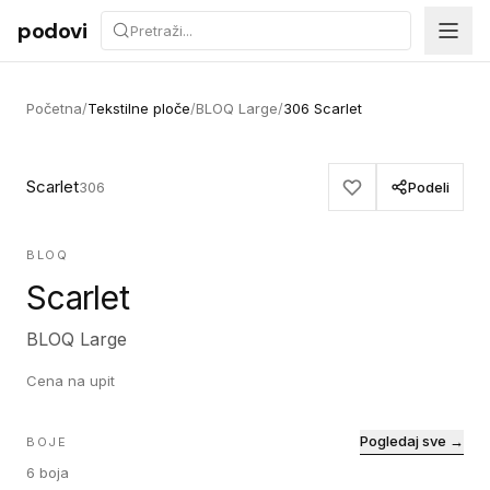
Preskoči na sadržaj
podovi
Početna
/
Tekstilne ploče
/
BLOQ Large
/
306 Scarlet
Scarlet
306
Podeli
BLOQ
Scarlet
BLOQ Large
Cena na upit
Pogledaj sve →
BOJE
6
boja