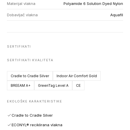
Materijal vlakna
Polyamide 6 Solution Dyed Nylon
Dobavljač vlakna
Aquafil
SERTIFIKATI
SERTIFIKATI KVALITETA
Cradle to Cradle Silver
Indoor Air Comfort Gold
BREEAM A+
GreenTag Level A
CE
EKOLOŠKE KARAKTERISTIKE
Cradle to Cradle Silver
ECONYL® reciklirana vlakna