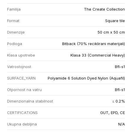
Familija
The Create Collection
Format
Square tile
Dimenzije
50 cm x 50 cm
Podloga
Bitback (70% reciklirani materijali)
Klasa upotrebe
Klasa 33 (Commercial Heavy)
Vatrostojnost
Bfl-s1
SURFACE_YARN
Polyamide 6 Solution Dyed Nylon (Aquafil)
Otpornost na vatru
Bfl-s1
Dimenzionalna stabilnost
≤ 0.2%
CERTIFICATIONS
GUT, EPD, CE
Ukupna debljina
N/A