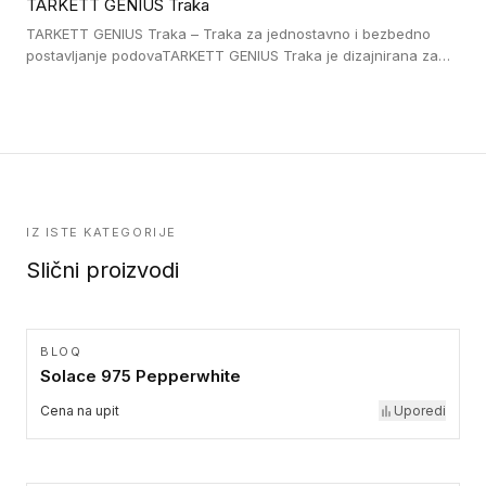
TARKETT GENIUS Traka
pristup i bezbednost osoba sa invaliditetom i sa NF P 98 351
Pristupačnost. Dostupne su u 3 formata: gumene ploče koje se
TARKETT GENIUS Traka – Traka za jednostavno i bezbedno
lepe, poliuertanske samolepljive u kvadratnom i pravougaonom
postavljanje podovaTARKETT GENIUS Traka je dizajnirana za
formatu.
upotrebu kod podovima iz Excellence Genius loose-lay
kolekcije.
IZ ISTE KATEGORIJE
Slični proizvodi
BLOQ
Solace 975 Pepperwhite
Cena na upit
Uporedi