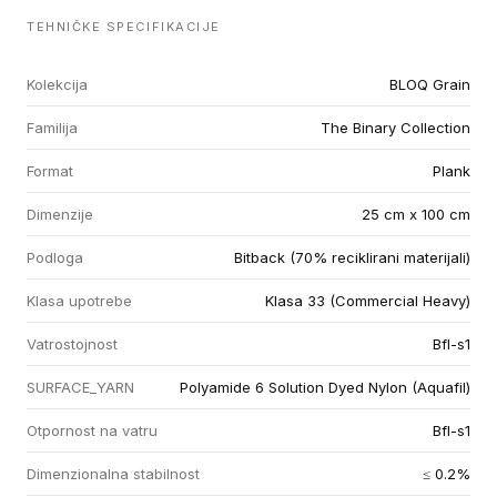
TEHNIČKE SPECIFIKACIJE
Kolekcija
BLOQ Grain
Familija
The Binary Collection
Format
Plank
Dimenzije
25 cm x 100 cm
Podloga
Bitback (70% reciklirani materijali)
Klasa upotrebe
Klasa 33 (Commercial Heavy)
Vatrostojnost
Bfl-s1
SURFACE_YARN
Polyamide 6 Solution Dyed Nylon (Aquafil)
Otpornost na vatru
Bfl-s1
Dimenzionalna stabilnost
≤ 0.2%