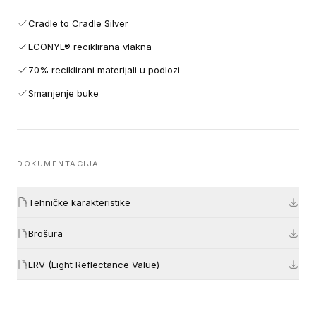
Cradle to Cradle Silver
ECONYL® reciklirana vlakna
70% reciklirani materijali u podlozi
Smanjenje buke
DOKUMENTACIJA
Tehničke karakteristike
Brošura
LRV (Light Reflectance Value)