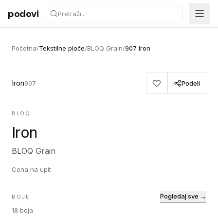
Preskoči na sadržaj
podovi
Početna
/
Tekstilne ploče
/
BLOQ Grain
/
907 Iron
Iron
907
Podeli
BLOQ
Iron
BLOQ Grain
Cena na upit
Pogledaj sve →
BOJE
18
boja