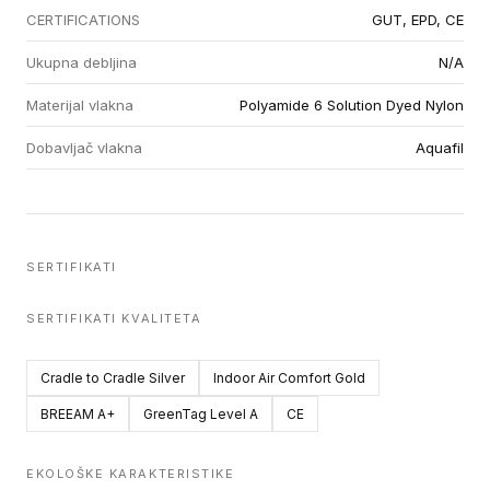
CERTIFICATIONS
GUT, EPD, CE
Ukupna debljina
N/A
Materijal vlakna
Polyamide 6 Solution Dyed Nylon
Dobavljač vlakna
Aquafil
SERTIFIKATI
SERTIFIKATI KVALITETA
Cradle to Cradle Silver
Indoor Air Comfort Gold
BREEAM A+
GreenTag Level A
CE
EKOLOŠKE KARAKTERISTIKE