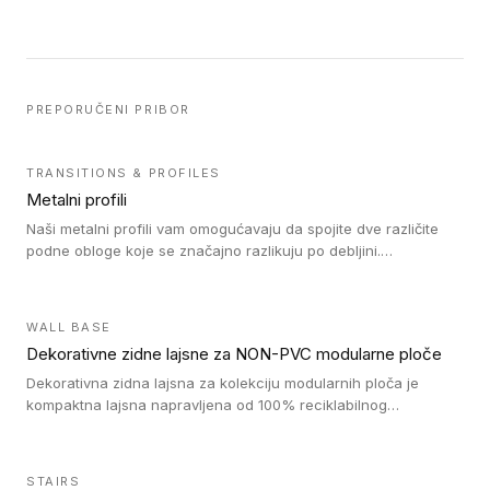
PREPORUČENI PRIBOR
TRANSITIONS & PROFILES
Metalni profili
Naši metalni profili vam omogućavaju da spojite dve različite
podne obloge koje se značajno razlikuju po debljini.
Jednostavni su za ugradnju i ne ometaju kretanje zahvaljujući
velikom nagibu. Mogu da se koriste za ublažavanje razlike u
debljini do 8mm. Naši metalni profili mogu da se koriste u
WALL BASE
oblastima sa velikom cirkulacijom.
Dekorativne zidne lajsne za NON-PVC modularne ploče
Dekorativna zidna lajsna za kolekciju modularnih ploča je
kompaktna lajsna napravljena od 100% reciklabilnog
polistirena, sa najmanje 30% recikliranog materijala.
STAIRS