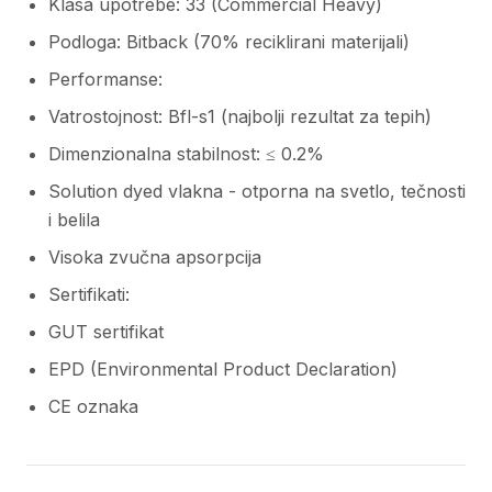
Klasa upotrebe: 33 (Commercial Heavy)
Podloga: Bitback (70% reciklirani materijali)
Performanse:
Vatrostojnost: Bfl-s1 (najbolji rezultat za tepih)
Dimenzionalna stabilnost: ≤ 0.2%
Solution dyed vlakna - otporna na svetlo, tečnosti
i belila
Visoka zvučna apsorpcija
Sertifikati:
GUT sertifikat
EPD (Environmental Product Declaration)
CE oznaka