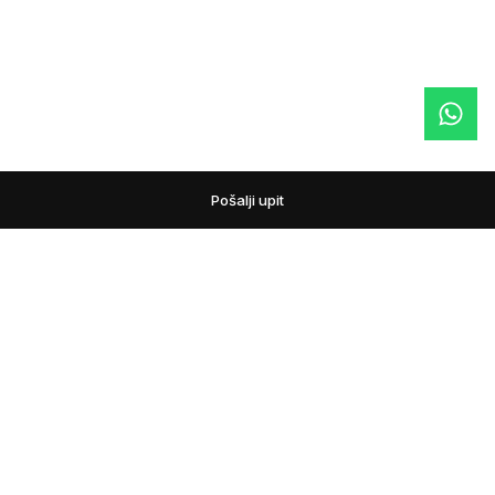
Pošalji upit
podovi
Pažljivo biramo podne obloge i prateći asortiman za
domove, lokale i projekte. Pomažemo vam da uporedite
materijale, nijanse i tehnička rešenja, kako bi izbor poda bio