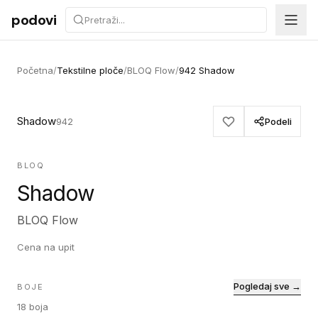
Preskoči na sadržaj
podovi
Početna
/
Tekstilne ploče
/
BLOQ Flow
/
942 Shadow
Shadow
942
Podeli
BLOQ
Shadow
BLOQ Flow
Cena na upit
Pogledaj sve →
BOJE
18
boja