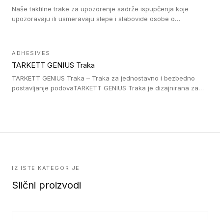
Naše taktilne trake za upozorenje sadrže ispupčenja koje
upozoravaju ili usmeravaju slepe i slabovide osobe o
postojanju prepreke ili oblasti u kojoj je kretanje otežano, kao
što su na primer stepenice. Ove taktilne trake mogu biti
postavljene na homogenim i heterogenim podovima, LVT
ADHESIVES
lepljenim ili linoleumskim podovima, u skladu sa zahtevima za
TARKETT GENIUS Traka
pristup i bezbednost osoba sa invaliditetom i sa NF P 98 351
Pristupačnost. Dostupne su u 3 formata: gumene ploče koje se
TARKETT GENIUS Traka – Traka za jednostavno i bezbedno
lepe, poliuertanske samolepljive u kvadratnom i pravougaonom
postavljanje podovaTARKETT GENIUS Traka je dizajnirana za
formatu.
upotrebu kod podovima iz Excellence Genius loose-lay
kolekcije.
IZ ISTE KATEGORIJE
Slični proizvodi