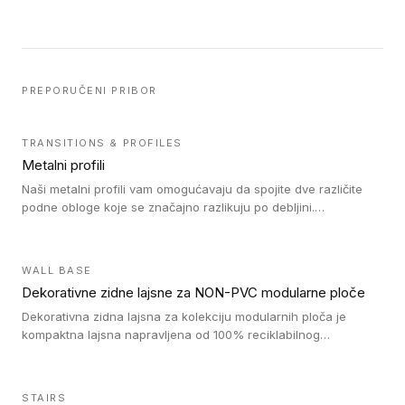
PREPORUČENI PRIBOR
TRANSITIONS & PROFILES
Metalni profili
Naši metalni profili vam omogućavaju da spojite dve različite
podne obloge koje se značajno razlikuju po debljini.
Jednostavni su za ugradnju i ne ometaju kretanje zahvaljujući
velikom nagibu. Mogu da se koriste za ublažavanje razlike u
debljini do 8mm. Naši metalni profili mogu da se koriste u
WALL BASE
oblastima sa velikom cirkulacijom.
Dekorativne zidne lajsne za NON-PVC modularne ploče
Dekorativna zidna lajsna za kolekciju modularnih ploča je
kompaktna lajsna napravljena od 100% reciklabilnog
polistirena, sa najmanje 30% recikliranog materijala.
STAIRS