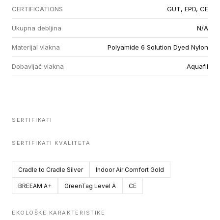
CERTIFICATIONS
GUT, EPD, CE
Ukupna debljina
N/A
Materijal vlakna
Polyamide 6 Solution Dyed Nylon
Dobavljač vlakna
Aquafil
SERTIFIKATI
SERTIFIKATI KVALITETA
Cradle to Cradle Silver
Indoor Air Comfort Gold
BREEAM A+
GreenTag Level A
CE
EKOLOŠKE KARAKTERISTIKE