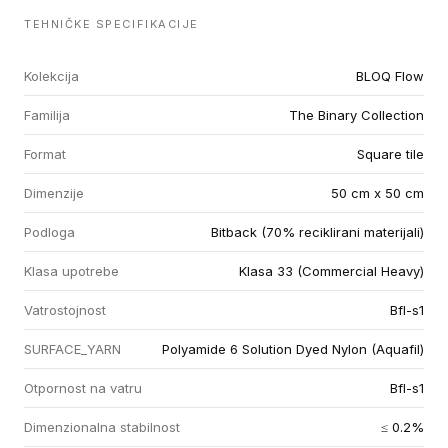
TEHNIČKE SPECIFIKACIJE
Kolekcija
BLOQ Flow
Familija
The Binary Collection
Format
Square tile
Dimenzije
50 cm x 50 cm
Podloga
Bitback (70% reciklirani materijali)
Klasa upotrebe
Klasa 33 (Commercial Heavy)
Vatrostojnost
Bfl-s1
SURFACE_YARN
Polyamide 6 Solution Dyed Nylon (Aquafil)
Otpornost na vatru
Bfl-s1
Dimenzionalna stabilnost
≤ 0.2%