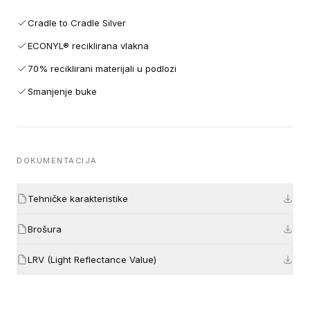
Cradle to Cradle Silver
ECONYL® reciklirana vlakna
70% reciklirani materijali u podlozi
Smanjenje buke
DOKUMENTACIJA
Tehničke karakteristike
Brošura
LRV (Light Reflectance Value)