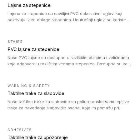
Lajsne za stepenice
Lajsne za stepenice su savitljivi PVC dekorativni uglovi koji
pokrivaju ivice obloge stepenica. Unutrašnji uglovi se koriste za
zaštitu donjeg dela zida duže stepeništa. Spoljašnji uglovi se
koriste da se zaštite i sakriju ivice obloge stepenica. Ovi uglovi
stepenica su osmišljeni tako da formiraju glatku i atraktivnu
STAIRS
ivicu. Kompatibilni su sa heterogenim i homogenim vinilnim
PVC lajsne za stepenice
podovima i Tarkett Tapiflex oblogama za stepenice.
Naše PVC lajsne su dostupne u različitim oblicima i veličinama
koje odgovaraju različitim vrstama stepenica. Dostupne su kao
PVC oble ili blago zaobljene sa poluprečnikom savijanja od 8R.
Jednostavne su za ugradnu zahvaljujući savitljivoj strukturi i
kompatibilne sa heterogenim i homogenim vinilnim podovima u
WARNING & SAFETY
rolnama. Naše PVC lajsne su dostupne i u varijanti sa ravnim
Taktilne trake za slabovide
uglom, sa poluprečnikom savijanja od 2R za stepenice više od
16 cm. Poste i verzije od aluminijuma za oblasti pod visokim
Naše taktilne trake za slabovide su poliuretanske samolepljive
opterećenjem. Postavljaju se na postojeći pod. Veoma su
trake za navođenje slabovidih osoba, koje im pomažu pri
dekorativne i pružaju elegantan vizuelni izgled.
kretanju u prostoru. Ravne trake omogućavaju slabovidim
osobama da prate putanju pomoću belog štapa. Ove taktilne
trake su kompatibilne sa homogenim i heterogenim vinilnim
ADHESIVES
podovima, LVT lepljenim pločicama i linoleumom.
Taktilne trake za upozorenje