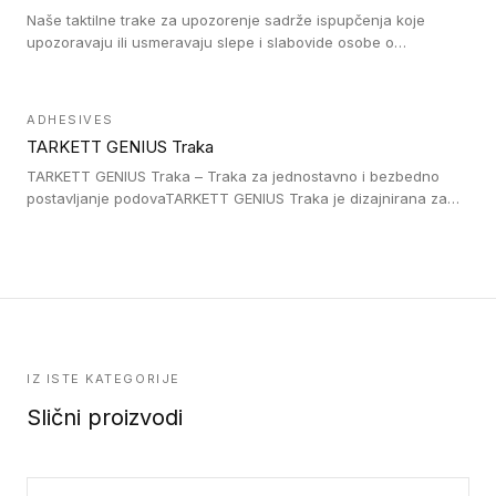
Naše taktilne trake za upozorenje sadrže ispupčenja koje
upozoravaju ili usmeravaju slepe i slabovide osobe o
postojanju prepreke ili oblasti u kojoj je kretanje otežano, kao
što su na primer stepenice. Ove taktilne trake mogu biti
postavljene na homogenim i heterogenim podovima, LVT
ADHESIVES
lepljenim ili linoleumskim podovima, u skladu sa zahtevima za
TARKETT GENIUS Traka
pristup i bezbednost osoba sa invaliditetom i sa NF P 98 351
Pristupačnost. Dostupne su u 3 formata: gumene ploče koje se
TARKETT GENIUS Traka – Traka za jednostavno i bezbedno
lepe, poliuertanske samolepljive u kvadratnom i pravougaonom
postavljanje podovaTARKETT GENIUS Traka je dizajnirana za
formatu.
upotrebu kod podovima iz Excellence Genius loose-lay
kolekcije.
IZ ISTE KATEGORIJE
Slični proizvodi