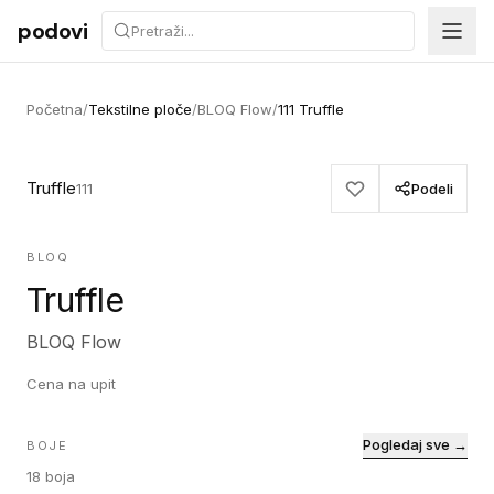
Preskoči na sadržaj
podovi
Početna
/
Tekstilne ploče
/
BLOQ Flow
/
111 Truffle
Truffle
111
Podeli
BLOQ
Truffle
BLOQ Flow
Cena na upit
Pogledaj sve →
BOJE
18
boja