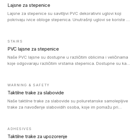
Lajsne za stepenice
Lajsne za stepenice su savitljivi PVC dekorativni uglovi koji
pokrivaju ivice obloge stepenica. Unutrašnji uglovi se koriste za
zaštitu donjeg dela zida duže stepeništa. Spoljašnji uglovi se
koriste da se zaštite i sakriju ivice obloge stepenica. Ovi uglovi
stepenica su osmišljeni tako da formiraju glatku i atraktivnu
STAIRS
ivicu. Kompatibilni su sa heterogenim i homogenim vinilnim
PVC lajsne za stepenice
podovima i Tarkett Tapiflex oblogama za stepenice.
Naše PVC lajsne su dostupne u različitim oblicima i veličinama
koje odgovaraju različitim vrstama stepenica. Dostupne su kao
PVC oble ili blago zaobljene sa poluprečnikom savijanja od 8R.
Jednostavne su za ugradnu zahvaljujući savitljivoj strukturi i
kompatibilne sa heterogenim i homogenim vinilnim podovima u
WARNING & SAFETY
rolnama. Naše PVC lajsne su dostupne i u varijanti sa ravnim
Taktilne trake za slabovide
uglom, sa poluprečnikom savijanja od 2R za stepenice više od
16 cm. Poste i verzije od aluminijuma za oblasti pod visokim
Naše taktilne trake za slabovide su poliuretanske samolepljive
opterećenjem. Postavljaju se na postojeći pod. Veoma su
trake za navođenje slabovidih osoba, koje im pomažu pri
dekorativne i pružaju elegantan vizuelni izgled.
kretanju u prostoru. Ravne trake omogućavaju slabovidim
osobama da prate putanju pomoću belog štapa. Ove taktilne
trake su kompatibilne sa homogenim i heterogenim vinilnim
ADHESIVES
podovima, LVT lepljenim pločicama i linoleumom.
Taktilne trake za upozorenje