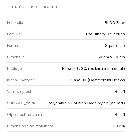
TEHNIČKE SPECIFIKACIJE
Kolekcija
BLOQ Flow
Familija
The Binary Collection
Format
Square tile
Dimenzije
50 cm x 50 cm
Podloga
Bitback (70% reciklirani materijali)
Klasa upotrebe
Klasa 33 (Commercial Heavy)
Vatrostojnost
Bfl-s1
SURFACE_YARN
Polyamide 6 Solution Dyed Nylon (Aquafil)
Otpornost na vatru
Bfl-s1
Dimenzionalna stabilnost
≤ 0.2%