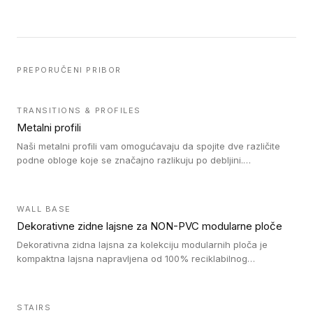
PREPORUČENI PRIBOR
TRANSITIONS & PROFILES
Metalni profili
Naši metalni profili vam omogućavaju da spojite dve različite
podne obloge koje se značajno razlikuju po debljini.
Jednostavni su za ugradnju i ne ometaju kretanje zahvaljujući
velikom nagibu. Mogu da se koriste za ublažavanje razlike u
debljini do 8mm. Naši metalni profili mogu da se koriste u
WALL BASE
oblastima sa velikom cirkulacijom.
Dekorativne zidne lajsne za NON-PVC modularne ploče
Dekorativna zidna lajsna za kolekciju modularnih ploča je
kompaktna lajsna napravljena od 100% reciklabilnog
polistirena, sa najmanje 30% recikliranog materijala.
STAIRS