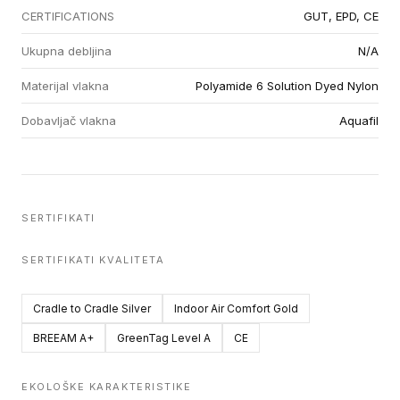
CERTIFICATIONS
GUT, EPD, CE
Ukupna debljina
N/A
Materijal vlakna
Polyamide 6 Solution Dyed Nylon
Dobavljač vlakna
Aquafil
SERTIFIKATI
SERTIFIKATI KVALITETA
Cradle to Cradle Silver
Indoor Air Comfort Gold
BREEAM A+
GreenTag Level A
CE
EKOLOŠKE KARAKTERISTIKE