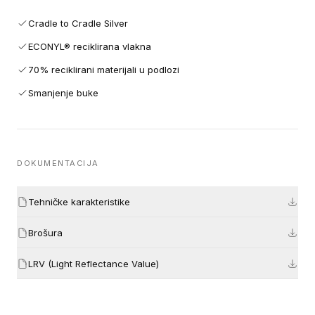
Cradle to Cradle Silver
ECONYL® reciklirana vlakna
70% reciklirani materijali u podlozi
Smanjenje buke
DOKUMENTACIJA
Tehničke karakteristike
Brošura
LRV (Light Reflectance Value)