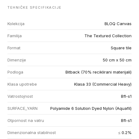
TEHNIČKE SPECIFIKACIJE
Kolekcija
BLOQ Canvas
Familija
The Textured Collection
Format
Square tile
Dimenzije
50 cm x 50 cm
Podloga
Bitback (70% reciklirani materijali)
Klasa upotrebe
Klasa 33 (Commercial Heavy)
Vatrostojnost
Bfl-s1
SURFACE_YARN
Polyamide 6 Solution Dyed Nylon (Aquafil)
Otpornost na vatru
Bfl-s1
Dimenzionalna stabilnost
≤ 0.2%