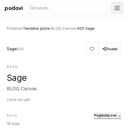
Preskoči na sadržaj
podovi
Početna
/
Tekstilne ploče
/
BLOQ Canvas
/
625 Sage
Sage
625
Podeli
BLOQ
Sage
BLOQ Canvas
Cena na upit
Pogledaj sve →
BOJE
18
boja