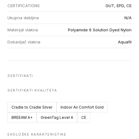
CERTIFICATIONS
GUT, EPD, CE
Ukupna debljina
N/A
Materijal vlakna
Polyamide 6 Solution Dyed Nylon
Dobavljač vlakna
Aquafil
SERTIFIKATI
SERTIFIKATI KVALITETA
Cradle to Cradle Silver
Indoor Air Comfort Gold
BREEAM A+
GreenTag Level A
CE
EKOLOŠKE KARAKTERISTIKE