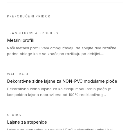
PREPORUČENI PRIBOR
TRANSITIONS & PROFILES
Metalni profili
Naši metalni profili vam omogućavaju da spojite dve različite
podne obloge koje se značajno razlikuju po debljini.
Jednostavni su za ugradnju i ne ometaju kretanje zahvaljujući
velikom nagibu. Mogu da se koriste za ublažavanje razlike u
debljini do 8mm. Naši metalni profili mogu da se koriste u
WALL BASE
oblastima sa velikom cirkulacijom.
Dekorativne zidne lajsne za NON-PVC modularne ploče
Dekorativna zidna lajsna za kolekciju modularnih ploča je
kompaktna lajsna napravljena od 100% reciklabilnog
polistirena, sa najmanje 30% recikliranog materijala.
STAIRS
Lajsne za stepenice
Lajsne za stepenice su savitljivi PVC dekorativni uglovi koji