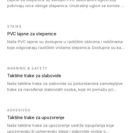
pokrivaju ivice obloge stepenica. Unutrašnji uglovi se koriste za
zaštitu donjeg dela zida duže stepeništa. Spoljašnji uglovi se
koriste da se zaštite i sakriju ivice obloge stepenica. Ovi uglovi
stepenica su osmišljeni tako da formiraju glatku i atraktivnu
STAIRS
ivicu. Kompatibilni su sa heterogenim i homogenim vinilnim
PVC lajsne za stepenice
podovima i Tarkett Tapiflex oblogama za stepenice.
Naše PVC lajsne su dostupne u različitim oblicima i veličinama
koje odgovaraju različitim vrstama stepenica. Dostupne su kao
PVC oble ili blago zaobljene sa poluprečnikom savijanja od 8R.
Jednostavne su za ugradnu zahvaljujući savitljivoj strukturi i
kompatibilne sa heterogenim i homogenim vinilnim podovima u
WARNING & SAFETY
rolnama. Naše PVC lajsne su dostupne i u varijanti sa ravnim
Taktilne trake za slabovide
uglom, sa poluprečnikom savijanja od 2R za stepenice više od
16 cm. Poste i verzije od aluminijuma za oblasti pod visokim
Naše taktilne trake za slabovide su poliuretanske samolepljive
opterećenjem. Postavljaju se na postojeći pod. Veoma su
trake za navođenje slabovidih osoba, koje im pomažu pri
dekorativne i pružaju elegantan vizuelni izgled.
kretanju u prostoru. Ravne trake omogućavaju slabovidim
osobama da prate putanju pomoću belog štapa. Ove taktilne
trake su kompatibilne sa homogenim i heterogenim vinilnim
ADHESIVES
podovima, LVT lepljenim pločicama i linoleumom.
Taktilne trake za upozorenje
Naše taktilne trake za upozorenje sadrže ispupčenja koje
upozoravaju ili usmeravaju slepe i slabovide osobe o