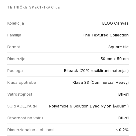
TEHNIČKE SPECIFIKACIJE
Kolekcija
BLOQ Canvas
Familija
The Textured Collection
Format
Square tile
Dimenzije
50 cm x 50 cm
Podloga
Bitback (70% reciklirani materijali)
Klasa upotrebe
Klasa 33 (Commercial Heavy)
Vatrostojnost
Bfl-s1
SURFACE_YARN
Polyamide 6 Solution Dyed Nylon (Aquafil)
Otpornost na vatru
Bfl-s1
Dimenzionalna stabilnost
≤ 0.2%