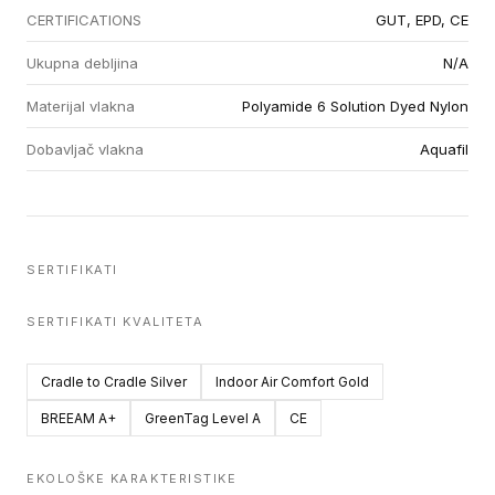
CERTIFICATIONS
GUT, EPD, CE
Ukupna debljina
N/A
Materijal vlakna
Polyamide 6 Solution Dyed Nylon
Dobavljač vlakna
Aquafil
SERTIFIKATI
SERTIFIKATI KVALITETA
Cradle to Cradle Silver
Indoor Air Comfort Gold
BREEAM A+
GreenTag Level A
CE
EKOLOŠKE KARAKTERISTIKE