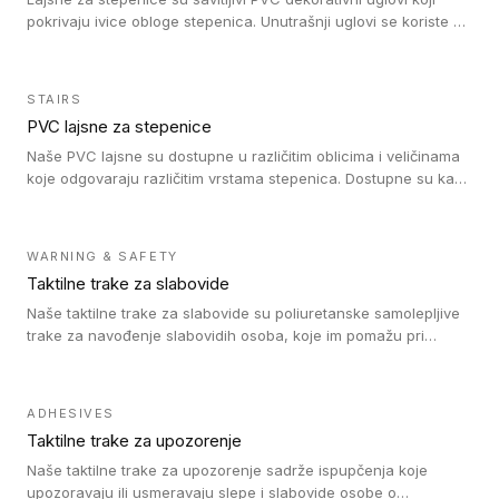
pokrivaju ivice obloge stepenica. Unutrašnji uglovi se koriste za
zaštitu donjeg dela zida duže stepeništa. Spoljašnji uglovi se
koriste da se zaštite i sakriju ivice obloge stepenica. Ovi uglovi
stepenica su osmišljeni tako da formiraju glatku i atraktivnu
STAIRS
ivicu. Kompatibilni su sa heterogenim i homogenim vinilnim
PVC lajsne za stepenice
podovima i Tarkett Tapiflex oblogama za stepenice.
Naše PVC lajsne su dostupne u različitim oblicima i veličinama
koje odgovaraju različitim vrstama stepenica. Dostupne su kao
PVC oble ili blago zaobljene sa poluprečnikom savijanja od 8R.
Jednostavne su za ugradnu zahvaljujući savitljivoj strukturi i
kompatibilne sa heterogenim i homogenim vinilnim podovima u
WARNING & SAFETY
rolnama. Naše PVC lajsne su dostupne i u varijanti sa ravnim
Taktilne trake za slabovide
uglom, sa poluprečnikom savijanja od 2R za stepenice više od
16 cm. Poste i verzije od aluminijuma za oblasti pod visokim
Naše taktilne trake za slabovide su poliuretanske samolepljive
opterećenjem. Postavljaju se na postojeći pod. Veoma su
trake za navođenje slabovidih osoba, koje im pomažu pri
dekorativne i pružaju elegantan vizuelni izgled.
kretanju u prostoru. Ravne trake omogućavaju slabovidim
osobama da prate putanju pomoću belog štapa. Ove taktilne
trake su kompatibilne sa homogenim i heterogenim vinilnim
ADHESIVES
podovima, LVT lepljenim pločicama i linoleumom.
Taktilne trake za upozorenje
Naše taktilne trake za upozorenje sadrže ispupčenja koje
upozoravaju ili usmeravaju slepe i slabovide osobe o