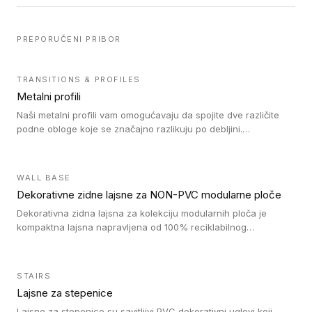
PREPORUČENI PRIBOR
TRANSITIONS & PROFILES
Metalni profili
Naši metalni profili vam omogućavaju da spojite dve različite
podne obloge koje se značajno razlikuju po debljini.
Jednostavni su za ugradnju i ne ometaju kretanje zahvaljujući
velikom nagibu. Mogu da se koriste za ublažavanje razlike u
debljini do 8mm. Naši metalni profili mogu da se koriste u
WALL BASE
oblastima sa velikom cirkulacijom.
Dekorativne zidne lajsne za NON-PVC modularne ploče
Dekorativna zidna lajsna za kolekciju modularnih ploča je
kompaktna lajsna napravljena od 100% reciklabilnog
polistirena, sa najmanje 30% recikliranog materijala.
STAIRS
Lajsne za stepenice
Lajsne za stepenice su savitljivi PVC dekorativni uglovi koji