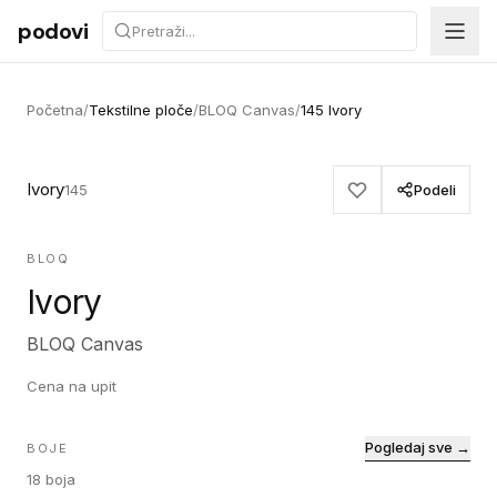
Preskoči na sadržaj
podovi
Početna
/
Tekstilne ploče
/
BLOQ Canvas
/
145 Ivory
Ivory
145
Podeli
BLOQ
Ivory
BLOQ Canvas
Cena na upit
Pogledaj sve →
BOJE
18
boja