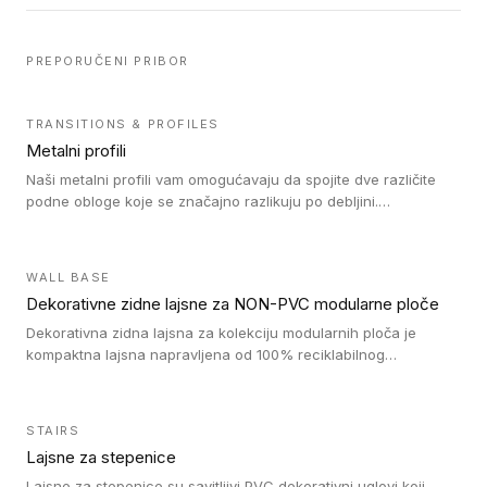
PREPORUČENI PRIBOR
TRANSITIONS & PROFILES
Metalni profili
Naši metalni profili vam omogućavaju da spojite dve različite
podne obloge koje se značajno razlikuju po debljini.
Jednostavni su za ugradnju i ne ometaju kretanje zahvaljujući
velikom nagibu. Mogu da se koriste za ublažavanje razlike u
debljini do 8mm. Naši metalni profili mogu da se koriste u
WALL BASE
oblastima sa velikom cirkulacijom.
Dekorativne zidne lajsne za NON-PVC modularne ploče
Dekorativna zidna lajsna za kolekciju modularnih ploča je
kompaktna lajsna napravljena od 100% reciklabilnog
polistirena, sa najmanje 30% recikliranog materijala.
STAIRS
Lajsne za stepenice
Lajsne za stepenice su savitljivi PVC dekorativni uglovi koji