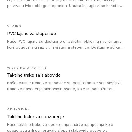
pokrivaju ivice obloge stepenica. Unutrašnji uglovi se koriste za
zaštitu donjeg dela zida duže stepeništa. Spoljašnji uglovi se
koriste da se zaštite i sakriju ivice obloge stepenica. Ovi uglovi
stepenica su osmišljeni tako da formiraju glatku i atraktivnu
STAIRS
ivicu. Kompatibilni su sa heterogenim i homogenim vinilnim
PVC lajsne za stepenice
podovima i Tarkett Tapiflex oblogama za stepenice.
Naše PVC lajsne su dostupne u različitim oblicima i veličinama
koje odgovaraju različitim vrstama stepenica. Dostupne su kao
PVC oble ili blago zaobljene sa poluprečnikom savijanja od 8R.
Jednostavne su za ugradnu zahvaljujući savitljivoj strukturi i
kompatibilne sa heterogenim i homogenim vinilnim podovima u
WARNING & SAFETY
rolnama. Naše PVC lajsne su dostupne i u varijanti sa ravnim
Taktilne trake za slabovide
uglom, sa poluprečnikom savijanja od 2R za stepenice više od
16 cm. Poste i verzije od aluminijuma za oblasti pod visokim
Naše taktilne trake za slabovide su poliuretanske samolepljive
opterećenjem. Postavljaju se na postojeći pod. Veoma su
trake za navođenje slabovidih osoba, koje im pomažu pri
dekorativne i pružaju elegantan vizuelni izgled.
kretanju u prostoru. Ravne trake omogućavaju slabovidim
osobama da prate putanju pomoću belog štapa. Ove taktilne
trake su kompatibilne sa homogenim i heterogenim vinilnim
ADHESIVES
podovima, LVT lepljenim pločicama i linoleumom.
Taktilne trake za upozorenje
Naše taktilne trake za upozorenje sadrže ispupčenja koje
upozoravaju ili usmeravaju slepe i slabovide osobe o