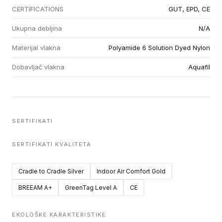
CERTIFICATIONS
GUT, EPD, CE
Ukupna debljina
N/A
Materijal vlakna
Polyamide 6 Solution Dyed Nylon
Dobavljač vlakna
Aquafil
SERTIFIKATI
SERTIFIKATI KVALITETA
Cradle to Cradle Silver
Indoor Air Comfort Gold
BREEAM A+
GreenTag Level A
CE
EKOLOŠKE KARAKTERISTIKE