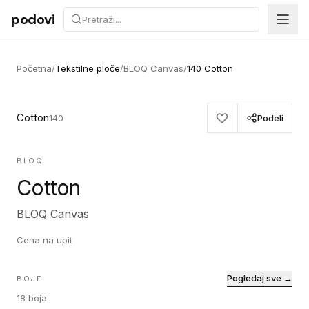
Preskoči na sadržaj
podovi
Početna
/
Tekstilne ploče
/
BLOQ Canvas
/
140 Cotton
Cotton
140
Podeli
BLOQ
Cotton
BLOQ Canvas
Cena na upit
Pogledaj sve →
BOJE
18
boja