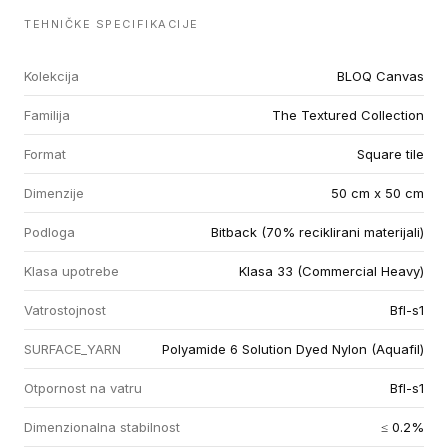
TEHNIČKE SPECIFIKACIJE
Kolekcija
BLOQ Canvas
Familija
The Textured Collection
Format
Square tile
Dimenzije
50 cm x 50 cm
Podloga
Bitback (70% reciklirani materijali)
Klasa upotrebe
Klasa 33 (Commercial Heavy)
Vatrostojnost
Bfl-s1
SURFACE_YARN
Polyamide 6 Solution Dyed Nylon (Aquafil)
Otpornost na vatru
Bfl-s1
Dimenzionalna stabilnost
≤ 0.2%