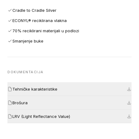
Cradle to Cradle Silver
ECONYL® reciklirana vlakna
70% reciklirani materijali u podlozi
Smanjenje buke
DOKUMENTACIJA
Tehničke karakteristike
Brošura
LRV (Light Reflectance Value)