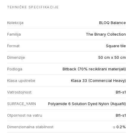
TEHNIČKE SPECIFIKACIJE
Kolekcija
BLOQ Balance
Familija
The Binary Collection
Format
Square tile
Dimenzije
50 cm x 50 cm
Podloga
Bitback (70% reciklirani materijali)
Klasa upotrebe
Klasa 33 (Commercial Heavy)
Vatrostojnost
Bfl-s1
SURFACE_YARN
Polyamide 6 Solution Dyed Nylon (Aquafil)
Otpornost na vatru
Bfl-s1
Dimenzionalna stabilnost
≤ 0.2%