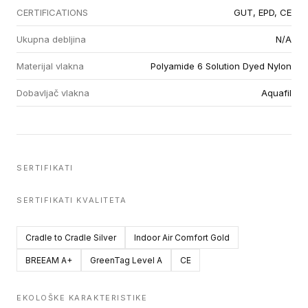
CERTIFICATIONS
GUT, EPD, CE
Ukupna debljina
N/A
Materijal vlakna
Polyamide 6 Solution Dyed Nylon
Dobavljač vlakna
Aquafil
SERTIFIKATI
SERTIFIKATI KVALITETA
Cradle to Cradle Silver
Indoor Air Comfort Gold
BREEAM A+
GreenTag Level A
CE
EKOLOŠKE KARAKTERISTIKE