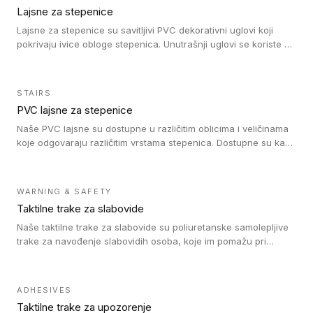
Lajsne za stepenice
Lajsne za stepenice su savitljivi PVC dekorativni uglovi koji
pokrivaju ivice obloge stepenica. Unutrašnji uglovi se koriste za
zaštitu donjeg dela zida duže stepeništa. Spoljašnji uglovi se
koriste da se zaštite i sakriju ivice obloge stepenica. Ovi uglovi
stepenica su osmišljeni tako da formiraju glatku i atraktivnu
STAIRS
ivicu. Kompatibilni su sa heterogenim i homogenim vinilnim
PVC lajsne za stepenice
podovima i Tarkett Tapiflex oblogama za stepenice.
Naše PVC lajsne su dostupne u različitim oblicima i veličinama
koje odgovaraju različitim vrstama stepenica. Dostupne su kao
PVC oble ili blago zaobljene sa poluprečnikom savijanja od 8R.
Jednostavne su za ugradnu zahvaljujući savitljivoj strukturi i
kompatibilne sa heterogenim i homogenim vinilnim podovima u
WARNING & SAFETY
rolnama. Naše PVC lajsne su dostupne i u varijanti sa ravnim
Taktilne trake za slabovide
uglom, sa poluprečnikom savijanja od 2R za stepenice više od
16 cm. Poste i verzije od aluminijuma za oblasti pod visokim
Naše taktilne trake za slabovide su poliuretanske samolepljive
opterećenjem. Postavljaju se na postojeći pod. Veoma su
trake za navođenje slabovidih osoba, koje im pomažu pri
dekorativne i pružaju elegantan vizuelni izgled.
kretanju u prostoru. Ravne trake omogućavaju slabovidim
osobama da prate putanju pomoću belog štapa. Ove taktilne
trake su kompatibilne sa homogenim i heterogenim vinilnim
ADHESIVES
podovima, LVT lepljenim pločicama i linoleumom.
Taktilne trake za upozorenje