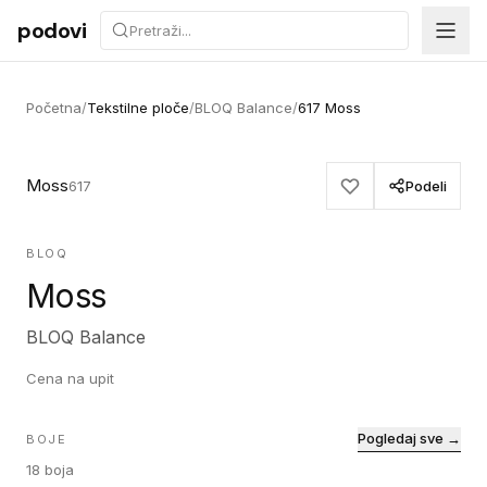
Preskoči na sadržaj
podovi
Početna
/
Tekstilne ploče
/
BLOQ Balance
/
617 Moss
Moss
617
Podeli
BLOQ
Moss
BLOQ Balance
Cena na upit
Pogledaj sve →
BOJE
18
boja