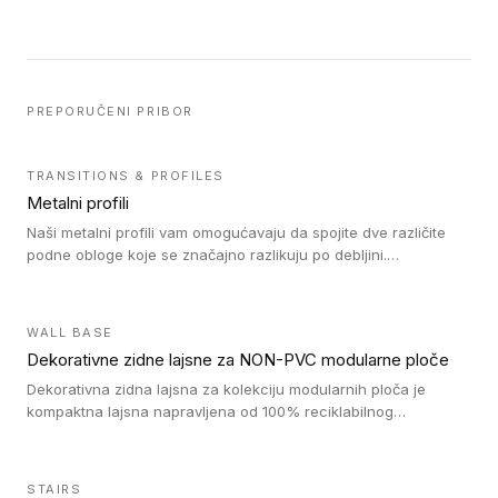
PREPORUČENI PRIBOR
TRANSITIONS & PROFILES
Metalni profili
Naši metalni profili vam omogućavaju da spojite dve različite
podne obloge koje se značajno razlikuju po debljini.
Jednostavni su za ugradnju i ne ometaju kretanje zahvaljujući
velikom nagibu. Mogu da se koriste za ublažavanje razlike u
debljini do 8mm. Naši metalni profili mogu da se koriste u
WALL BASE
oblastima sa velikom cirkulacijom.
Dekorativne zidne lajsne za NON-PVC modularne ploče
Dekorativna zidna lajsna za kolekciju modularnih ploča je
kompaktna lajsna napravljena od 100% reciklabilnog
polistirena, sa najmanje 30% recikliranog materijala.
STAIRS