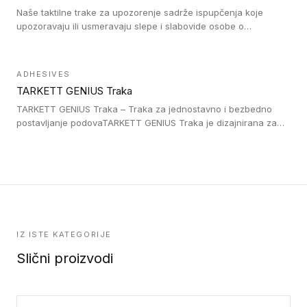
Naše taktilne trake za upozorenje sadrže ispupčenja koje
upozoravaju ili usmeravaju slepe i slabovide osobe o
postojanju prepreke ili oblasti u kojoj je kretanje otežano, kao
što su na primer stepenice. Ove taktilne trake mogu biti
postavljene na homogenim i heterogenim podovima, LVT
ADHESIVES
lepljenim ili linoleumskim podovima, u skladu sa zahtevima za
TARKETT GENIUS Traka
pristup i bezbednost osoba sa invaliditetom i sa NF P 98 351
Pristupačnost. Dostupne su u 3 formata: gumene ploče koje se
TARKETT GENIUS Traka – Traka za jednostavno i bezbedno
lepe, poliuertanske samolepljive u kvadratnom i pravougaonom
postavljanje podovaTARKETT GENIUS Traka je dizajnirana za
formatu.
upotrebu kod podovima iz Excellence Genius loose-lay
kolekcije.
IZ ISTE KATEGORIJE
Slični proizvodi