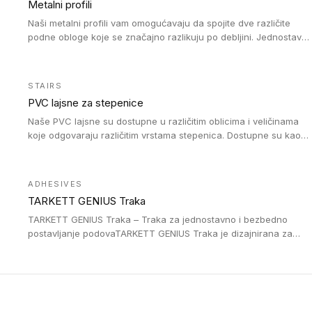
Metalni profili
Naši metalni profili vam omogućavaju da spojite dve različite
podne obloge koje se značajno razlikuju po debljini. Jednostavni
su za ugradnju i ne ometaju kretanje zahvaljujući velikom
nagibu. Mogu da se koriste za ublažavanje razlike u debljini do
8mm. Naši metalni profili mogu da se koriste u oblastima sa
STAIRS
velikom cirkulacijom.
PVC lajsne za stepenice
Naše PVC lajsne su dostupne u različitim oblicima i veličinama
koje odgovaraju različitim vrstama stepenica. Dostupne su kao
PVC oble ili blago zaobljene sa poluprečnikom savijanja od 8R.
Jednostavne su za ugradnu zahvaljujući savitljivoj strukturi i
kompatibilne sa heterogenim i homogenim vinilnim podovima u
ADHESIVES
rolnama. Naše PVC lajsne su dostupne i u varijanti sa ravnim
TARKETT GENIUS Traka
uglom, sa poluprečnikom savijanja od 2R za stepenice više od
16 cm. Poste i verzije od aluminijuma za oblasti pod visokim
TARKETT GENIUS Traka – Traka za jednostavno i bezbedno
opterećenjem. Postavljaju se na postojeći pod. Veoma su
postavljanje podovaTARKETT GENIUS Traka je dizajnirana za
dekorativne i pružaju elegantan vizuelni izgled.
upotrebu kod podovima iz Excellence Genius loose-lay
kolekcije.