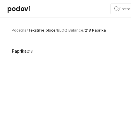
Preskoči na sadržaj
podovi
Pretra
Početna
/
Tekstilne ploče
/
BLOQ Balance
/
218 Paprika
Paprika
218