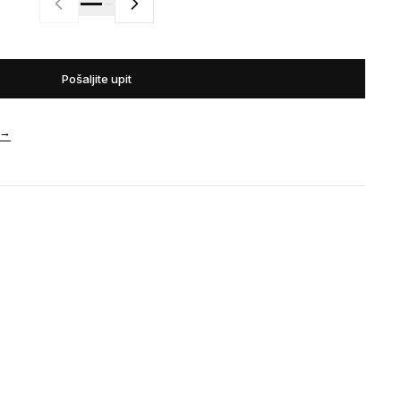
Pošaljite upit
→