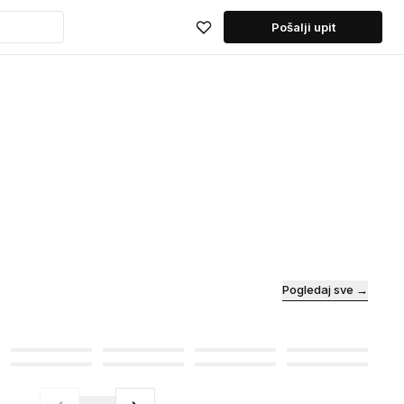
Pošalji upit
Pogledaj sve →