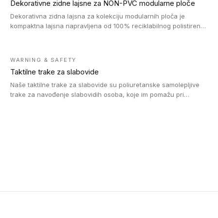
Dekorativne zidne lajsne za NON-PVC modularne ploče
Dekorativna zidna lajsna za kolekciju modularnih ploča je
kompaktna lajsna napravljena od 100% reciklabilnog polistirena,
sa najmanje 30% recikliranog materijala.
WARNING & SAFETY
Taktilne trake za slabovide
Naše taktilne trake za slabovide su poliuretanske samolepljive
trake za navođenje slabovidih osoba, koje im pomažu pri
kretanju u prostoru. Ravne trake omogućavaju slabovidim
osobama da prate putanju pomoću belog štapa. Ove taktilne
trake su kompatibilne sa homogenim i heterogenim vinilnim
podovima, LVT lepljenim pločicama i linoleumom.