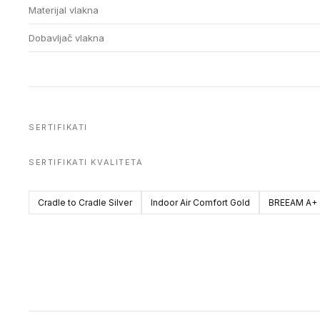
Materijal vlakna
Dobavljač vlakna
SERTIFIKATI
SERTIFIKATI KVALITETA
Cradle to Cradle Silver
Indoor Air Comfort Gold
BREEAM A+