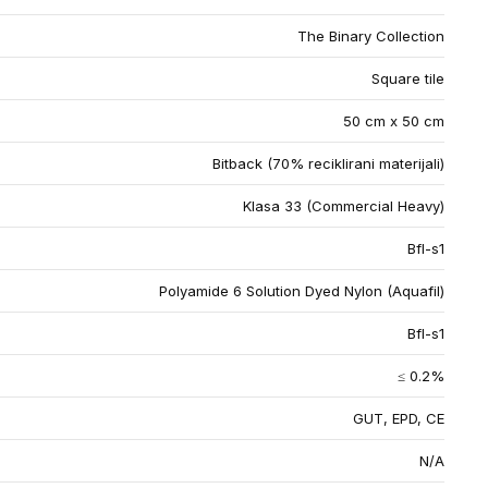
The Binary Collection
Square tile
50 cm x 50 cm
Bitback (70% reciklirani materijali)
Klasa 33 (Commercial Heavy)
Bfl-s1
Polyamide 6 Solution Dyed Nylon (Aquafil)
Bfl-s1
≤ 0.2%
GUT, EPD, CE
N/A