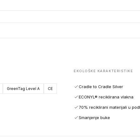
EKOLOŠKE KARAKTERISTIKE
Cradle to Cradle Silver
GreenTag Level A
CE
ECONYL® reciklirana vlakna
70% reciklirani materijali u pod
Smanjenje buke