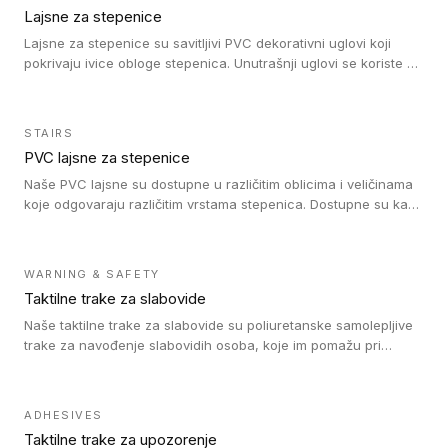
Lajsne za stepenice
Lajsne za stepenice su savitljivi PVC dekorativni uglovi koji
pokrivaju ivice obloge stepenica. Unutrašnji uglovi se koriste za
zaštitu donjeg dela zida duže stepeništa. Spoljašnji uglovi se
koriste da se zaštite i sakriju ivice obloge stepenica. Ovi uglovi
stepenica su osmišljeni tako da formiraju glatku i atraktivnu
STAIRS
ivicu. Kompatibilni su sa heterogenim i homogenim vinilnim
PVC lajsne za stepenice
podovima i Tarkett Tapiflex oblogama za stepenice.
Naše PVC lajsne su dostupne u različitim oblicima i veličinama
koje odgovaraju različitim vrstama stepenica. Dostupne su kao
PVC oble ili blago zaobljene sa poluprečnikom savijanja od 8R.
Jednostavne su za ugradnu zahvaljujući savitljivoj strukturi i
kompatibilne sa heterogenim i homogenim vinilnim podovima u
WARNING & SAFETY
rolnama. Naše PVC lajsne su dostupne i u varijanti sa ravnim
Taktilne trake za slabovide
uglom, sa poluprečnikom savijanja od 2R za stepenice više od
16 cm. Poste i verzije od aluminijuma za oblasti pod visokim
Naše taktilne trake za slabovide su poliuretanske samolepljive
opterećenjem. Postavljaju se na postojeći pod. Veoma su
trake za navođenje slabovidih osoba, koje im pomažu pri
dekorativne i pružaju elegantan vizuelni izgled.
kretanju u prostoru. Ravne trake omogućavaju slabovidim
osobama da prate putanju pomoću belog štapa. Ove taktilne
trake su kompatibilne sa homogenim i heterogenim vinilnim
ADHESIVES
podovima, LVT lepljenim pločicama i linoleumom.
Taktilne trake za upozorenje