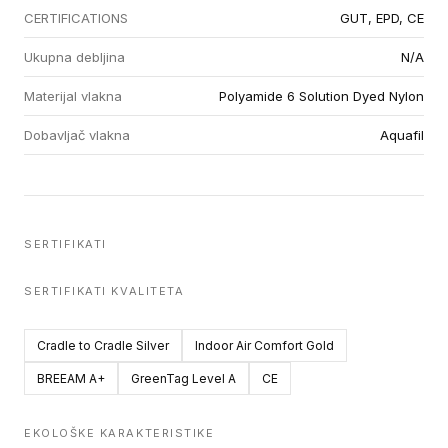
CERTIFICATIONS
GUT, EPD, CE
Ukupna debljina
N/A
Materijal vlakna
Polyamide 6 Solution Dyed Nylon
Dobavljač vlakna
Aquafil
SERTIFIKATI
SERTIFIKATI KVALITETA
Cradle to Cradle Silver
Indoor Air Comfort Gold
BREEAM A+
GreenTag Level A
CE
EKOLOŠKE KARAKTERISTIKE