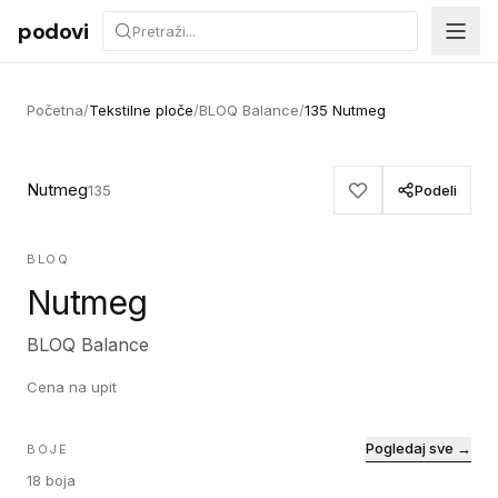
Preskoči na sadržaj
podovi
Početna
/
Tekstilne ploče
/
BLOQ Balance
/
135 Nutmeg
Nutmeg
135
Podeli
BLOQ
Nutmeg
BLOQ Balance
Cena na upit
Pogledaj sve →
BOJE
18
boja