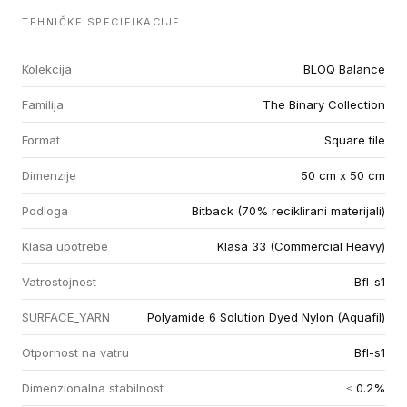
TEHNIČKE SPECIFIKACIJE
Kolekcija
BLOQ Balance
Familija
The Binary Collection
Format
Square tile
Dimenzije
50 cm x 50 cm
Podloga
Bitback (70% reciklirani materijali)
Klasa upotrebe
Klasa 33 (Commercial Heavy)
Vatrostojnost
Bfl-s1
SURFACE_YARN
Polyamide 6 Solution Dyed Nylon (Aquafil)
Otpornost na vatru
Bfl-s1
Dimenzionalna stabilnost
≤ 0.2%