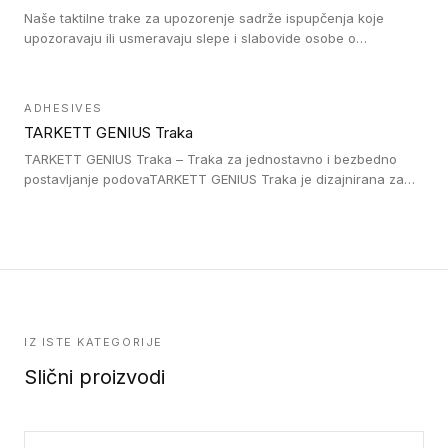
Naše taktilne trake za upozorenje sadrže ispupčenja koje
upozoravaju ili usmeravaju slepe i slabovide osobe o
postojanju prepreke ili oblasti u kojoj je kretanje otežano, kao
što su na primer stepenice. Ove taktilne trake mogu biti
postavljene na homogenim i heterogenim podovima, LVT
ADHESIVES
lepljenim ili linoleumskim podovima, u skladu sa zahtevima za
TARKETT GENIUS Traka
pristup i bezbednost osoba sa invaliditetom i sa NF P 98 351
Pristupačnost. Dostupne su u 3 formata: gumene ploče koje se
TARKETT GENIUS Traka – Traka za jednostavno i bezbedno
lepe, poliuertanske samolepljive u kvadratnom i pravougaonom
postavljanje podovaTARKETT GENIUS Traka je dizajnirana za
formatu.
upotrebu kod podovima iz Excellence Genius loose-lay
kolekcije.
IZ ISTE KATEGORIJE
Slični proizvodi