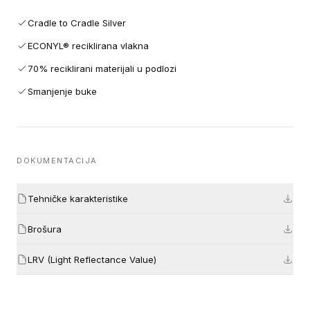
Cradle to Cradle Silver
ECONYL® reciklirana vlakna
70% reciklirani materijali u podlozi
Smanjenje buke
DOKUMENTACIJA
Tehničke karakteristike
Brošura
LRV (Light Reflectance Value)