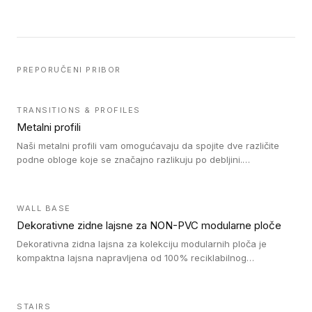
PREPORUČENI PRIBOR
TRANSITIONS & PROFILES
Metalni profili
Naši metalni profili vam omogućavaju da spojite dve različite
podne obloge koje se značajno razlikuju po debljini.
Jednostavni su za ugradnju i ne ometaju kretanje zahvaljujući
velikom nagibu. Mogu da se koriste za ublažavanje razlike u
debljini do 8mm. Naši metalni profili mogu da se koriste u
WALL BASE
oblastima sa velikom cirkulacijom.
Dekorativne zidne lajsne za NON-PVC modularne ploče
Dekorativna zidna lajsna za kolekciju modularnih ploča je
kompaktna lajsna napravljena od 100% reciklabilnog
polistirena, sa najmanje 30% recikliranog materijala.
STAIRS