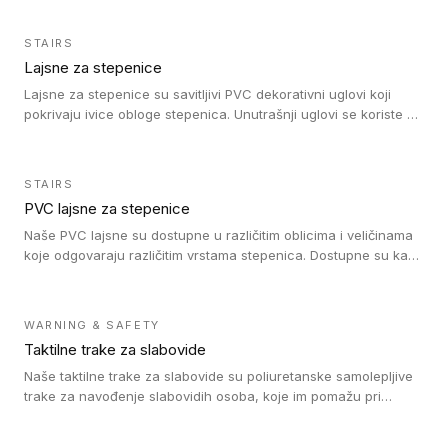
STAIRS
Lajsne za stepenice
Lajsne za stepenice su savitljivi PVC dekorativni uglovi koji
pokrivaju ivice obloge stepenica. Unutrašnji uglovi se koriste za
zaštitu donjeg dela zida duže stepeništa. Spoljašnji uglovi se
koriste da se zaštite i sakriju ivice obloge stepenica. Ovi uglovi
stepenica su osmišljeni tako da formiraju glatku i atraktivnu
STAIRS
ivicu. Kompatibilni su sa heterogenim i homogenim vinilnim
PVC lajsne za stepenice
podovima i Tarkett Tapiflex oblogama za stepenice.
Naše PVC lajsne su dostupne u različitim oblicima i veličinama
koje odgovaraju različitim vrstama stepenica. Dostupne su kao
PVC oble ili blago zaobljene sa poluprečnikom savijanja od 8R.
Jednostavne su za ugradnu zahvaljujući savitljivoj strukturi i
kompatibilne sa heterogenim i homogenim vinilnim podovima u
WARNING & SAFETY
rolnama. Naše PVC lajsne su dostupne i u varijanti sa ravnim
Taktilne trake za slabovide
uglom, sa poluprečnikom savijanja od 2R za stepenice više od
16 cm. Poste i verzije od aluminijuma za oblasti pod visokim
Naše taktilne trake za slabovide su poliuretanske samolepljive
opterećenjem. Postavljaju se na postojeći pod. Veoma su
trake za navođenje slabovidih osoba, koje im pomažu pri
dekorativne i pružaju elegantan vizuelni izgled.
kretanju u prostoru. Ravne trake omogućavaju slabovidim
osobama da prate putanju pomoću belog štapa. Ove taktilne