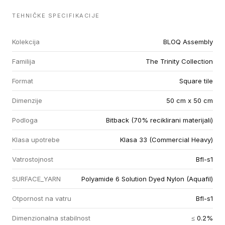
TEHNIČKE SPECIFIKACIJE
Kolekcija
BLOQ Assembly
Familija
The Trinity Collection
Format
Square tile
Dimenzije
50 cm x 50 cm
Podloga
Bitback (70% reciklirani materijali)
Klasa upotrebe
Klasa 33 (Commercial Heavy)
Vatrostojnost
Bfl-s1
SURFACE_YARN
Polyamide 6 Solution Dyed Nylon (Aquafil)
Otpornost na vatru
Bfl-s1
Dimenzionalna stabilnost
≤ 0.2%