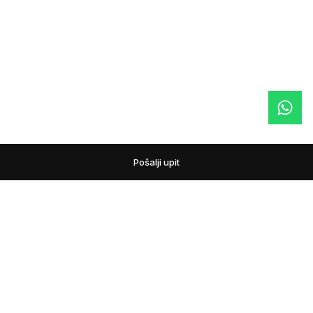
Pošalji upit
podovi
Pažljivo biramo podne obloge i prateći asortiman za