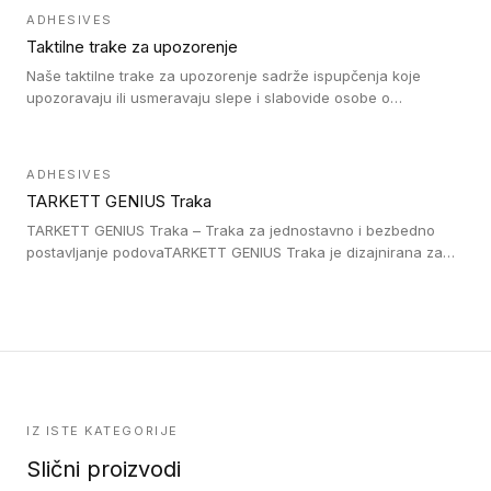
trake su kompatibilne sa homogenim i heterogenim vinilnim
ADHESIVES
podovima, LVT lepljenim pločicama i linoleumom.
Taktilne trake za upozorenje
Naše taktilne trake za upozorenje sadrže ispupčenja koje
upozoravaju ili usmeravaju slepe i slabovide osobe o
postojanju prepreke ili oblasti u kojoj je kretanje otežano, kao
što su na primer stepenice. Ove taktilne trake mogu biti
postavljene na homogenim i heterogenim podovima, LVT
ADHESIVES
lepljenim ili linoleumskim podovima, u skladu sa zahtevima za
TARKETT GENIUS Traka
pristup i bezbednost osoba sa invaliditetom i sa NF P 98 351
Pristupačnost. Dostupne su u 3 formata: gumene ploče koje se
TARKETT GENIUS Traka – Traka za jednostavno i bezbedno
lepe, poliuertanske samolepljive u kvadratnom i pravougaonom
postavljanje podovaTARKETT GENIUS Traka je dizajnirana za
formatu.
upotrebu kod podovima iz Excellence Genius loose-lay
kolekcije.
IZ ISTE KATEGORIJE
Slični proizvodi