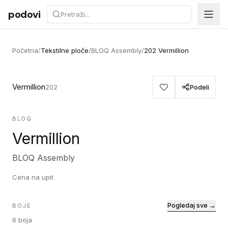
Preskoči na sadržaj
podovi
Početna
/
Tekstilne ploče
/
BLOQ Assembly
/
202 Vermillion
Vermillion
202
Podeli
BLOQ
Vermillion
BLOQ Assembly
Cena na upit
Pogledaj sve →
BOJE
6
boja