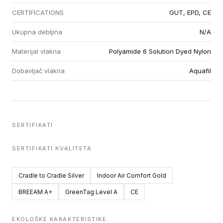
CERTIFICATIONS
GUT, EPD, CE
Ukupna debljina
N/A
Materijal vlakna
Polyamide 6 Solution Dyed Nylon
Dobavljač vlakna
Aquafil
SERTIFIKATI
SERTIFIKATI KVALITETA
Cradle to Cradle Silver
Indoor Air Comfort Gold
BREEAM A+
GreenTag Level A
CE
EKOLOŠKE KARAKTERISTIKE