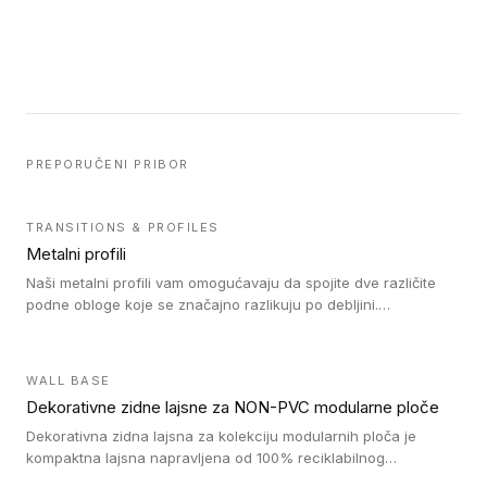
PREPORUČENI PRIBOR
TRANSITIONS & PROFILES
Metalni profili
Naši metalni profili vam omogućavaju da spojite dve različite
podne obloge koje se značajno razlikuju po debljini.
Jednostavni su za ugradnju i ne ometaju kretanje zahvaljujući
velikom nagibu. Mogu da se koriste za ublažavanje razlike u
debljini do 8mm. Naši metalni profili mogu da se koriste u
WALL BASE
oblastima sa velikom cirkulacijom.
Dekorativne zidne lajsne za NON-PVC modularne ploče
Dekorativna zidna lajsna za kolekciju modularnih ploča je
kompaktna lajsna napravljena od 100% reciklabilnog
polistirena, sa najmanje 30% recikliranog materijala.