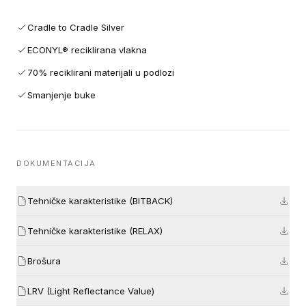
Cradle to Cradle Silver
ECONYL® reciklirana vlakna
70% reciklirani materijali u podlozi
Smanjenje buke
DOKUMENTACIJA
Tehničke karakteristike (BITBACK)
Tehničke karakteristike (RELAX)
Brošura
LRV (Light Reflectance Value)